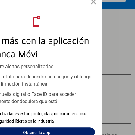
Los productos de inversión y seguros:
más con la aplicación
No Están Asegurados por FDIC
anca Móvil
No Tienen Garantía Bancaria
re alertas personalizadas
a foto para depositar un cheque y obtenga
firmación instantánea
Pueden Perder Valor
huella digital o Face ID para acceder
ente dondequiera que esté
No Constituyen Depósitos
ctividades están protegidas por características
guridad líderes en la industria
Obtener
la app