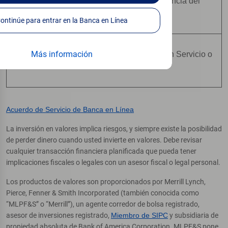
No Están Asegurados Por Ninguna Agencia del
Gobierno Federal
Continúe para entrar en la Banca en Línea
Más información
No Constituyen una Condición para Ningún Servicio o
Actividad de Índole Bancaria
Acuerdo de Servicio de Banca en Línea
La inversión en valores implica riesgos, y siempre existe la posibilidad
de perder dinero cuando usted invierte en valores. Debe revisar
cualquier transacción financiera planificada que pueda tener
implicaciones fiscales o legales con un asesor fiscal o legal personal.
Los productos de valores son proporcionados por Merrill Lynch,
Pierce, Fenner & Smith Incorporated (también conocida como
“MLPF&S” o “Merrill”), un agente corredor de bolsa registrado,
asesor de inversiones registrado,
Miembro de SIPC
y subsidiaria de
propiedad absoluta de Bank of America Corporation. MLPF&S pone