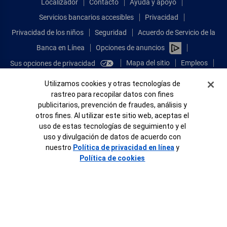
Localizador
Contacto
Ayuda y apoyo
Servicios bancarios accesibles
Privacidad
Privacidad de los niños
Seguridad
Acuerdo de Servicio de la
Banca en Línea
Opciones de anuncios
Mapa del sitio
Empleos
Sus opciones de privacidad
Comparta sus comentarios
Banner de Cookies
Utilizamos cookies y otras tecnologías de
rastreo para recopilar datos con fines
Ver sitio completo de la Banca en Línea
publicitarios, prevención de fraudes, análisis y
otros fines. Al utilizar este sitio web, aceptas el
Conéctese con nosotros
uso de estas tecnologías de seguimiento y el
uso y divulgación de datos de acuerdo con
nuestro
Política de privacidad en línea
y
Política de cookies
Bank of America, N.A. Miembro de FDIC.
Igualdad de oportunidades en préstamos para viviendas
© 2026 Bank of America Corporation.
Todos Los Derechos Reservados.
Patente: patents.bankofamerica.com