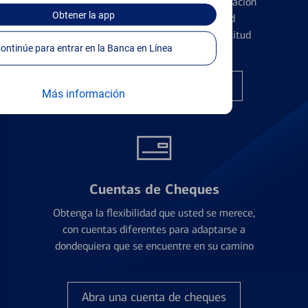
Conozca los pormenores de la administración
Obtener
la app
de tarjetas de crédito y la identidad
financiera antes de presentar una solicitud
Continúe para entrar en la Banca en Línea
Encuentre la tarjeta correcta
Más información
Cuentas de Cheques
Obtenga la flexibilidad que usted se merece,
con cuentas diferentes para adaptarse a
dondequiera que se encuentre en su camino
Abra una cuenta de cheques