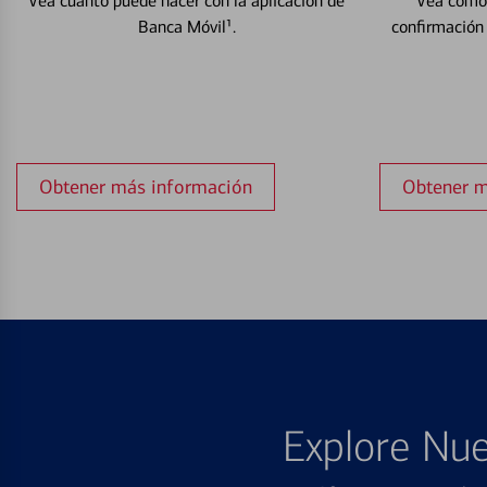
Vea cuánto puede hacer con la aplicación de
Vea cómo 
Banca Móvil¹.
confirmación
Obtener más información
Obtener m
Explore Nue