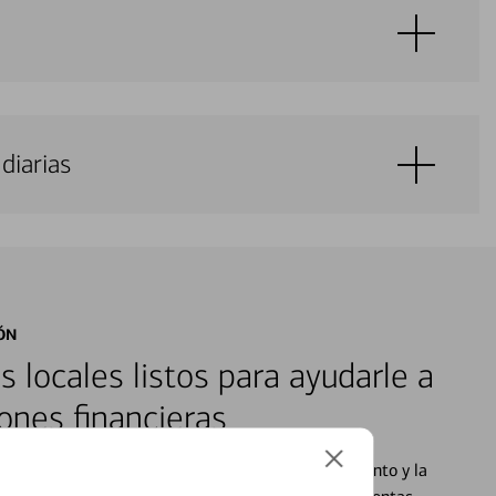
diarias
ÓN
s locales listos para ayudarle a
ones financieras
cados que se centran en proporcionar el asesoramiento y la