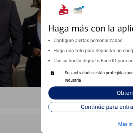
orientación que necesita, en cu
personales, hasta el ahorro para
inicio o crecimiento de su neg
esté listo, un especialista tr
Haga más con la apli
Programe una cita
Configure alertas personalizadas
Haga una foto para depositar un che
Vea si nuestro centro de ayuda 
Visite nuestro centro de ayuda 
Use su huella digital o Face ID para 
Sus actividades están protegidas por 
industria
Obten
Más in