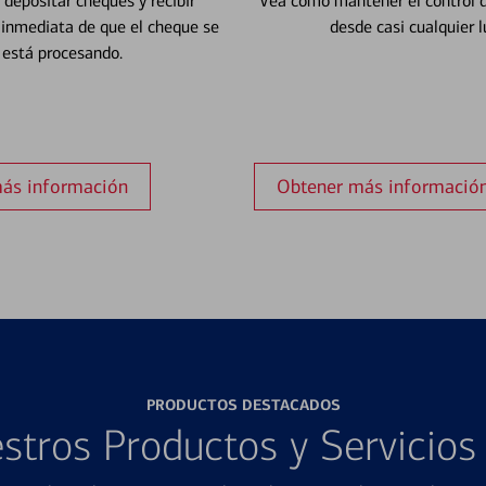
depositar cheques y recibir
Vea cómo mantener el control d
 inmediata de que el cheque se
desde casi cualquier l
está procesando.
ás información
Obtener más informació
PRODUCTOS DESTACADOS
stros Productos y Servicio