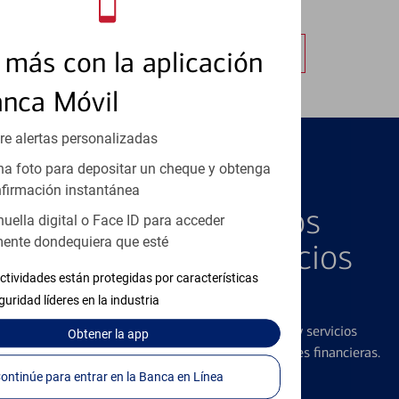
autorizadas.
Obtener más información
más con la aplicación
anca Móvil
re alertas personalizadas
a foto para depositar un cheque y obtenga
PRODUCTOS DESTACADOS
firmación instantánea
Explore Nuestros
huella digital o Face ID para acceder
ente dondequiera que esté
Productos y Servicios
ctividades están protegidas por características
Destacados
guridad líderes en la industria
Ofrecemos una amplia gama de productos y servicios
Obtener
la app
diseñados para ayudar con todas sus necesidades financieras.
Continúe para entrar en la Banca en Línea