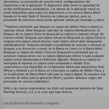
electrónico, su proveedor de servicio móvil, configuraciones del
dispositivo y de la aplicación. El dispositivo debe tener la capacidad de
recibir notificaciones automáticas. Las alertas de la aplicación móvil no
están disponibles para todos los dispositivos o en nuestra Banca Móvil
basada en la web. Bank of America no cobra por alertas, pero su
proveedor de telefonía móvil puede aplicarle tarifas por mensajes y datos.
4
Podemos permitirle que bloquee su tarjeta de débito física o tarjeta (o
tarjetas) virtual. Debe bloquear cada tipo de tarjeta individualmente. El
bloqueo de su tarjeta física no bloqueará su tarjeta (o tarjetas) virtual. De
manera similar, bloquear una tarjeta virtual no bloqueará su tarjeta física ni
ninguna otra tarjeta virtual distinta. Cada tarjeta virtual debe bloquearse
individualmente. Podemos brindarle la posibilidad de solicitar o eliminar un
bloqueo a su discreción a través de la Banca en Línea y/o la Banca Móvil.
Bloquear su tarjeta de débito física no bloqueará ni prevendrá que se
autoricen transacciones con su tarjeta digital para débito ni para cualquier
tarjeta virtual almacenada en billeteras digitales. Bloquear su tarjeta no
reemplaza el reportar su tarjeta como extraviada o robada. Esta
característica está disponible en la Aplicación Móvil para dispositivos iPad,
iPhone y Android y en la Banca en Línea para su tarjeta de débito física, y
en la aplicación de Banca Móvil solo para su tarjeta digital. Se requiere una
conexión de datos para la aplicación Móvil y pueden aplicarse cargos del
proveedor de servicio inalámbrico.
Zelle y las marcas relacionadas con Zelle son propiedad absoluta de Early
Warning Services, LLC y se usan aquí bajo licencia.
Los productos de inversión y seguros: