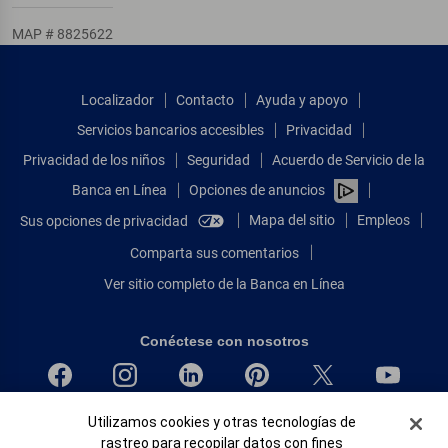
MAP # 8825622
Localizador
Contacto
Ayuda y apoyo
Servicios bancarios accesibles
Privacidad
Privacidad de los niños
Seguridad
Acuerdo de Servicio de la
Banca en Línea
Opciones de anuncios
Mapa del sitio
Empleos
Sus opciones de privacidad
Comparta sus comentarios
Ver sitio completo de la Banca en Línea
Conéctese con nosotros
Banner de Cookies
Utilizamos cookies y otras tecnologías de
Bank of America, N.A. Miembro de FDIC.
rastreo para recopilar datos con fines
Igualdad de oportunidades en préstamos para viviendas