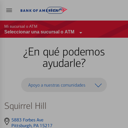
Entrar
Mi sucursal o ATM
Seleccionar una sucursal o ATM
¿En qué podemos
ayudarle?
Apoyo a nuestras comunidades
Squirrel Hill
Get
5883 Forbes Ave
directions
Pittsburgh, PA 15217