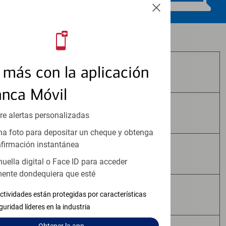
Los productos de inversión y seguros:
más con la aplicación
No Están Asegurados por FDIC
anca Móvil
No Tienen Garantía Bancaria
re alertas personalizadas
a foto para depositar un cheque y obtenga
firmación instantánea
Pueden Perder Valor
huella digital o Face ID para acceder
ente dondequiera que esté
No Constituyen Depósitos
ctividades están protegidas por características
guridad líderes en la industria