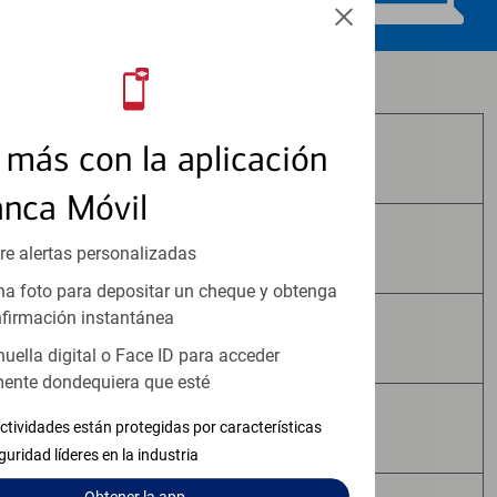
Los productos de inversión y seguros:
más con la aplicación
No Están Asegurados por FDIC
anca Móvil
No Tienen Garantía Bancaria
re alertas personalizadas
a foto para depositar un cheque y obtenga
firmación instantánea
Pueden Perder Valor
huella digital o Face ID para acceder
ente dondequiera que esté
No Constituyen Depósitos
ctividades están protegidas por características
guridad líderes en la industria