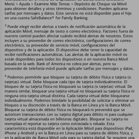
Menú > Ayuda > Examine Más Temas > Depósito de Cheque vía Móvil
para obtener detalles y otros términos y condiciones. Pueden aplicarse
tarifas por mensajes y datos. Este servicio no está disponible para el hijo
en una cuenta SafeBalance® for Family Banking.
3
Puede elegir recibir alertas a través de notificación automática de la
aplicación Móvil, mensaje de texto o correo electrónico. Factores fuera de
nuestro control pueden afectar cuándo recibirá alertas de nosotros. Estos
incluyen a su proveedor de correo electrónico, configuraciones de correo
electrónico, su proveedor de servicio móvil, configuraciones del
dispositivo y de la aplicación. El dispositivo debe tener la capacidad de
recibir notificaciones automáticas. Las alertas de la aplicación móvil no
están disponibles para todos los dispositivos o en nuestra Banca Móvil
basada en la web. Bank of America no cobra por alertas, pero su
proveedor de telefonía móvil puede aplicarle tarifas por mensajes y datos.
4
Podemos permitirle que bloquee su tarjeta de débito física o tarjeta (o
tarjetas) virtual. Debe bloquear cada tipo de tarjeta individualmente. El
bloqueo de su tarjeta física no bloqueará su tarjeta (o tarjetas) virtual. De
manera similar, bloquear una tarjeta virtual no bloqueará su tarjeta física ni
ninguna otra tarjeta virtual distinta. Cada tarjeta virtual debe bloquearse
individualmente. Podemos brindarle la posibilidad de solicitar o eliminar un
bloqueo a su discreción a través de la Banca en Línea y/o la Banca Móvil.
Bloquear su tarjeta de débito física no bloqueará ni prevendrá que se
autoricen transacciones con su tarjeta digital para débito ni para cualquier
tarjeta virtual almacenada en billeteras digitales. Bloquear su tarjeta no
reemplaza el reportar su tarjeta como extraviada o robada. Esta
característica está disponible en la Aplicación Móvil para dispositivos iPad,
iPhone y Android y en la Banca en Línea para su tarjeta de débito física, y
en la aplicación de Banca Móvil solo para su tarjeta digital. Se requiere una