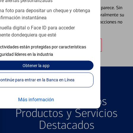
re alertas personalizadas
Extraviar una tarjeta es más común de lo que parece. Sin
a foto para depositar un cheque y obtenga
embargo, puede bloquear y desbloquear temporalmente su
firmación instantánea
tarjeta de débito para ayudar a prevenir transacciones no
huella digital o Face ID para acceder
autorizadas.
ente dondequiera que esté
Obtener más información
ctividades están protegidas por características
guridad líderes en la industria
Obtener
la app
Continúe para entrar en la Banca en Línea
PRODUCTOS DESTACADOS
Explore Nuestros
Más información
Productos y Servicios
Destacados