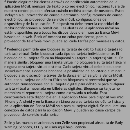
3
Puede elegir recibir alertas a través de notificación automática de la
aplicación Móvil, mensaje de texto o correo electrónico. Factores fuera de
nuestro control pueden afectar cuándo recibirá alertas de nosotros. Estos
incluyen a su proveedor de correo electrónico, configuraciones de correo
electrónico, su proveedor de servicio móvil, configuraciones del
dispositivo y de la aplicación. El dispositivo debe tener la capacidad de
recibir notificaciones automáticas. Las alertas de la aplicación móvil no
están disponibles para todos los dispositivos o en nuestra Banca Móvil
basada en la web. Bank of America no cobra por alertas, pero su
proveedor de telefonía móvil puede aplicarle tarifas por mensajes y datos.
4
Podemos permitirle que bloquee su tarjeta de débito física o tarjeta (o
tarjetas) virtual. Debe bloquear cada tipo de tarjeta individualmente. El
bloqueo de su tarjeta física no bloqueará su tarjeta (o tarjetas) virtual. De
manera similar, bloquear una tarjeta virtual no bloqueará su tarjeta física ni
ninguna otra tarjeta virtual distinta. Cada tarjeta virtual debe bloquearse
individualmente. Podemos brindarle la posibilidad de solicitar o eliminar un
bloqueo a su discreción a través de la Banca en Línea y/o la Banca Móvil.
Bloquear su tarjeta de débito física no bloqueará ni prevendrá que se
autoricen transacciones con su tarjeta digital para débito ni para cualquier
tarjeta virtual almacenada en billeteras digitales. Bloquear su tarjeta no
reemplaza el reportar su tarjeta como extraviada o robada. Esta
característica está disponible en la Aplicación Móvil para dispositivos iPad,
iPhone y Android y en la Banca en Línea para su tarjeta de débito física, y
en la aplicación de Banca Móvil solo para su tarjeta digital. Se requiere una
conexión de datos para la aplicación Móvil y pueden aplicarse cargos del
proveedor de servicio inalámbrico.
Zelle y las marcas relacionadas con Zelle son propiedad absoluta de Early
Warning Services, LLC y se usan aquí bajo licencia.