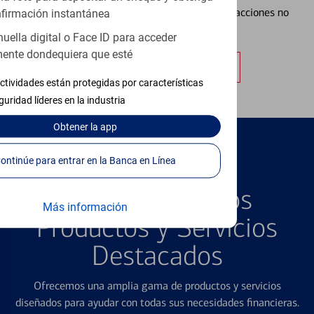
tarjeta de débito para ayudar a prevenir transacciones no
firmación instantánea
autorizadas.
huella digital o Face ID para acceder
ente dondequiera que esté
Obtener más información
ctividades están protegidas por características
guridad líderes en la industria
Obtener
la app
Continúe para entrar en la Banca en Línea
PRODUCTOS DESTACADOS
Explore Nuestros
Más información
Productos y Servicios
Destacados
Ofrecemos una amplia gama de productos y servicios
diseñados para ayudar con todas sus necesidades financieras.