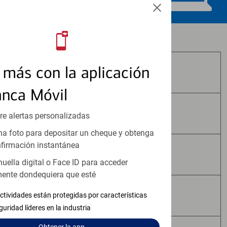
Los productos de inversión y seguros:
más con la aplicación
No Están Asegurados por FDIC
anca Móvil
No Tienen Garantía Bancaria
re alertas personalizadas
a foto para depositar un cheque y obtenga
firmación instantánea
Pueden Perder Valor
huella digital o Face ID para acceder
ente dondequiera que esté
No Constituyen Depósitos
ctividades están protegidas por características
guridad líderes en la industria