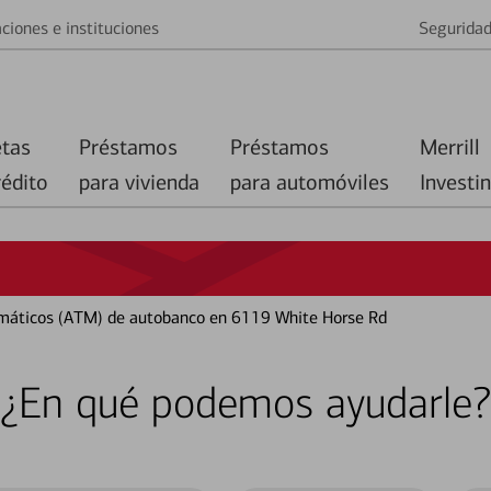
ciones e instituciones
Segurida
etas
Préstamos
Préstamos
Merrill
rédito
para vivienda
para automóviles
Investi
máticos (ATM) de autobanco en 6119 White Horse Rd
¿En qué podemos ayudarle?