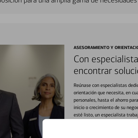
sposición para una amplia gama de necesidades 
ASESORAMIENTO Y ORIENTACI
Con especialista
encontrar soluci
Reúnase con especialistas dedi
orientación que necesita, en cu
personales, hasta el ahorro para
inicio o crecimiento de su neg
esté listo, un especialista tr
Vea si nuestro centro de ayuda 
Visite nuestro centro de ayuda 