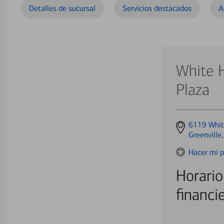
Detalles de sucursal
Servicios destacados
A
White 
Plaza
Get
6119 Whit
directions
Greenville
to
Hacer mi p
Horario
financi