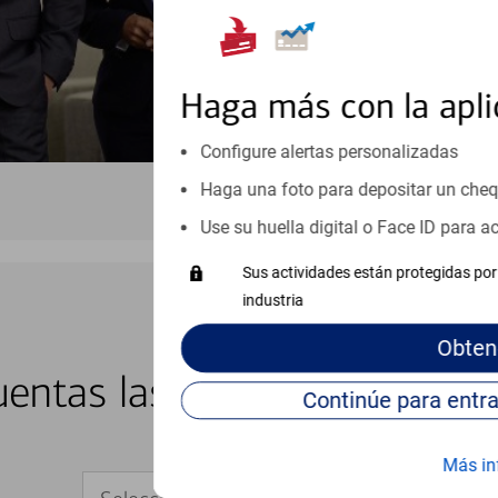
Haga más con la apli
Configure alertas personalizadas
Haga una foto para depositar un che
Use su huella digital o Face ID para 
Sus actividades están protegidas por 
industria
Obten
BANCA EN LÍNEA Y MÓVIL
entas las 24 horas del día, 
Más in