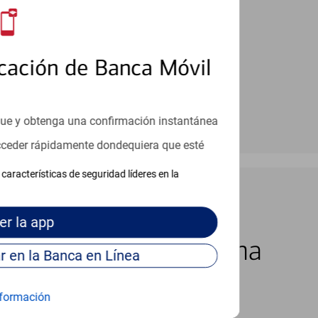
cación de Banca Móvil
que y obtenga una confirmación instantánea
acceder rápidamente dondequiera que esté
características de seguridad líderes en la
er
la app
los 7 días de la semana
Continúe para entrar en la Banca en Línea
formación