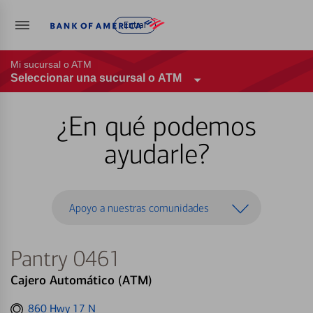
Entrar
Mi sucursal o ATM
Seleccionar una sucursal o ATM
¿En qué podemos
ayudarle?
Apoyo a nuestras comunidades
Pantry 0461
Cajero Automático (ATM)
Get
860 Hwy 17 N