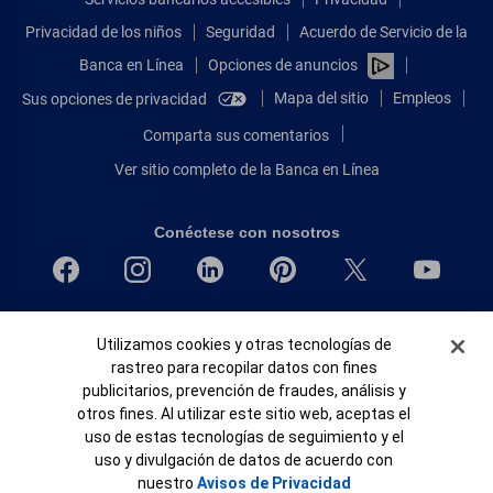
Privacidad de los niños
Seguridad
Acuerdo de Servicio de la
Banca en Línea
Opciones de anuncios
Mapa del sitio
Empleos
Sus opciones de privacidad
Comparta sus comentarios
Ver sitio completo de la Banca en Línea
Conéctese con nosotros
Bank of America, N.A. Miembro de FDIC.
Banner de Cookies
Utilizamos cookies y otras tecnologías de
Igualdad de oportunidades en préstamos para viviendas
rastreo para recopilar datos con fines
© 2026 Bank of America Corporation.
publicitarios, prevención de fraudes, análisis y
Todos Los Derechos Reservados.
otros fines. Al utilizar este sitio web, aceptas el
Patente: patents.bankofamerica.com
uso de estas tecnologías de seguimiento y el
uso y divulgación de datos de acuerdo con
nuestro
Avisos de Privacidad