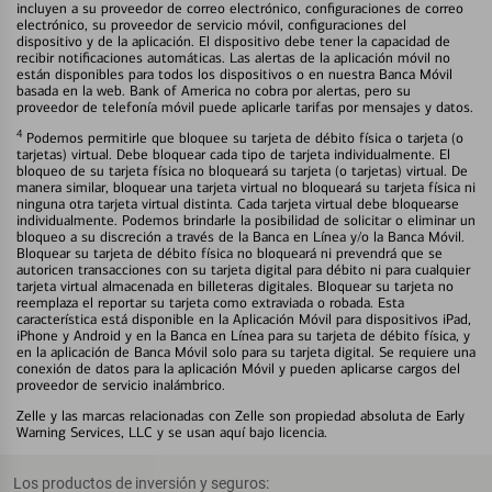
incluyen a su proveedor de correo electrónico, configuraciones de correo
electrónico, su proveedor de servicio móvil, configuraciones del
dispositivo y de la aplicación. El dispositivo debe tener la capacidad de
recibir notificaciones automáticas. Las alertas de la aplicación móvil no
están disponibles para todos los dispositivos o en nuestra Banca Móvil
basada en la web. Bank of America no cobra por alertas, pero su
proveedor de telefonía móvil puede aplicarle tarifas por mensajes y datos.
4
Podemos permitirle que bloquee su tarjeta de débito física o tarjeta (o
tarjetas) virtual. Debe bloquear cada tipo de tarjeta individualmente. El
bloqueo de su tarjeta física no bloqueará su tarjeta (o tarjetas) virtual. De
manera similar, bloquear una tarjeta virtual no bloqueará su tarjeta física ni
ninguna otra tarjeta virtual distinta. Cada tarjeta virtual debe bloquearse
individualmente. Podemos brindarle la posibilidad de solicitar o eliminar un
bloqueo a su discreción a través de la Banca en Línea y/o la Banca Móvil.
Bloquear su tarjeta de débito física no bloqueará ni prevendrá que se
autoricen transacciones con su tarjeta digital para débito ni para cualquier
tarjeta virtual almacenada en billeteras digitales. Bloquear su tarjeta no
reemplaza el reportar su tarjeta como extraviada o robada. Esta
característica está disponible en la Aplicación Móvil para dispositivos iPad,
iPhone y Android y en la Banca en Línea para su tarjeta de débito física, y
en la aplicación de Banca Móvil solo para su tarjeta digital. Se requiere una
conexión de datos para la aplicación Móvil y pueden aplicarse cargos del
proveedor de servicio inalámbrico.
Zelle y las marcas relacionadas con Zelle son propiedad absoluta de Early
Warning Services, LLC y se usan aquí bajo licencia.
Los productos de inversión y seguros: