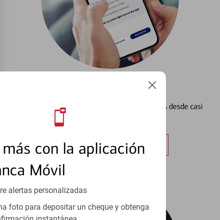
Configurar Alertas³
Vea cómo mantener el control de sus finanzas desde casi
cualquier lugar.
más con la aplicación
Obtener más información
anca Móvil
re alertas personalizadas
a foto para depositar un cheque y obtenga
firmación instantánea