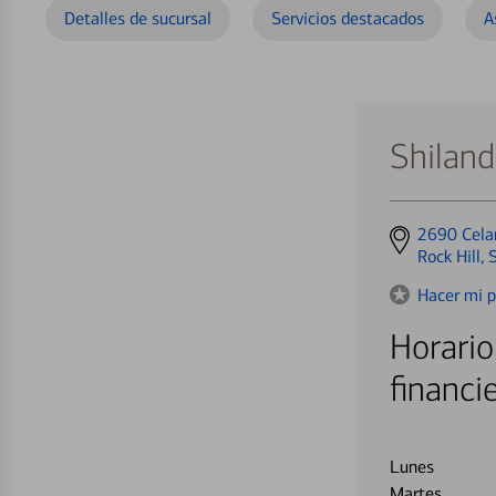
Detalles de sucursal
Servicios destacados
A
Shiland
Get
2690 Cela
directions
Rock Hill,
to
Hacer mi p
Horario
financi
Lunes
Martes