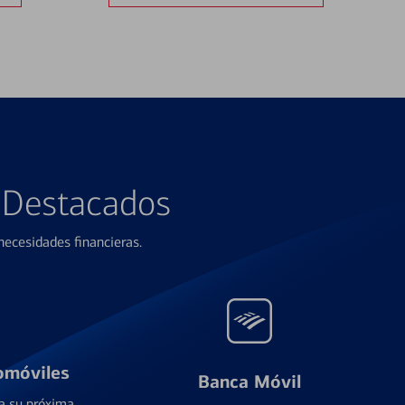
s Destacados
ecesidades financieras.
omóviles
Banca Móvil
a su próxima