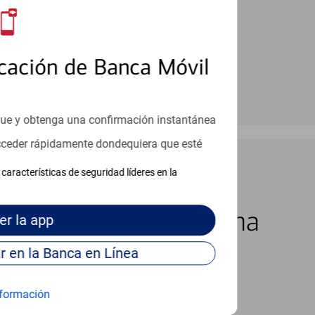
cación de Banca Móvil
que y obtenga una confirmación instantánea
acceder rápidamente dondequiera que esté
características de seguridad líderes en la
los 7 días de la semana
er
la app
Continúe para entrar en la Banca en Línea
formación