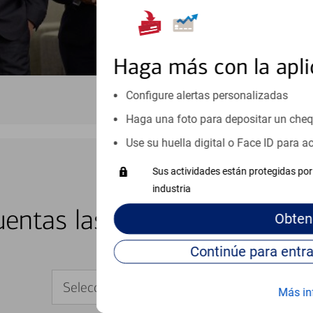
Haga más con la apli
Configure alertas personalizadas
Haga una foto para depositar un che
Use su huella digital o Face ID para 
Sus actividades están protegidas por 
industria
BANCA EN LÍNEA Y MÓVIL
entas las 24 horas del día, 
Obten
Seleccione su dispositivo
Más in