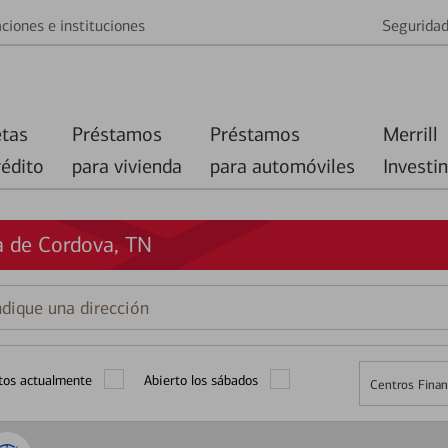
ciones e instituciones
Segurida
etas
Préstamos
Préstamos
Merrill
rédito
para vivienda
para automóviles
Investi
a de Cordova, TN
que
ción
tos actualmente
Abierto los sábados
Centros Finan