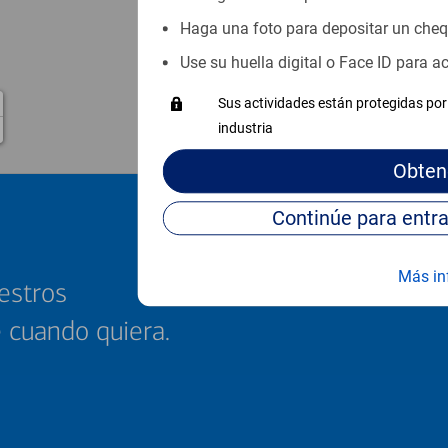
Haga una foto para depositar un che
Use su huella digital o Face ID para 
Sus actividades están protegidas por 
industria
Obten
Más in
estros
e cuando quiera.