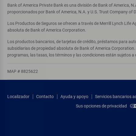
Bank of America Private Bank es una división de Bank of America, N.
proporcionados por Bank of America, N.A. y U.S. Trust Company of D
Los Productos de Seguros se ofrecen a través de Merrill Lynch Life 
absoluta de Bank of America Corporation.
Los productos bancarios, de tarjetas de crédito, préstamos para auto
subsidiarias de propiedad absoluta de Bank of America Corporation. 
programas, las tasas, los términos y las condiciones están sujetos a 
MAP # 8825622
Localizador
Contacto
Ayuda y apoyo
Servicios bancarios a
Sus opciones de privacidad