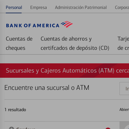
Personal
Empresa
Administración Patrimonial
Corpora
Cuentas de
Cuentas de ahorros y
Tarj
cheques
certifcados de depósito (CD)
de c
Sucursales y Cajeros Automáticos (ATM) cerc
Encuentre una sucursal o ATM
Indi
una
direc
1
resultado
Abier