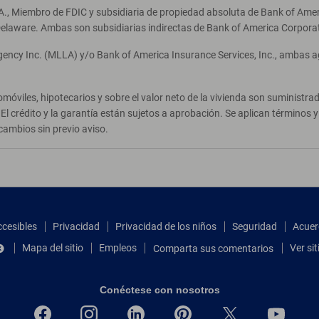
A., Miembro de FDIC y subsidiaria de propiedad absoluta de Bank of Ameri
elaware. Ambas son subsidiarias indirectas de Bank of America Corpora
Agency Inc. (MLLA) y/o Bank of America Insurance Services, Inc., ambas 
móviles, hipotecarios y sobre el valor neto de la vivienda son suministr
El crédito y la garantía están sujetos a aprobación. Se aplican términos
cambios sin previo aviso.
ccesibles
Privacidad
Privacidad de los niños
Seguridad
Acuer
Mapa del sitio
Empleos
Ver si
Comparta sus comentarios
Conéctese con nosotros