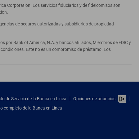
ca Corporation. Los servicios fiduciarios y de fideicomisos son
tion.
agencias de seguros autorizadas y subsidiarias de propiedad
ados por Bank of America, N.A. y bancos afiliados, Miembros de FDIC y
 y condiciones. Este no es un compromiso de préstamo. Los
do de Servicio de la Banca en Línea
Opciones de anuncios
tio completo de la Banca en Línea