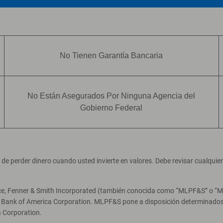
No Tienen Garantía Bancaria
No Están Asegurados Por Ninguna Agencia del
Gobierno Federal
ad de perder dinero cuando usted invierte en valores. Debe revisar cualqui
ce, Fenner & Smith Incorporated (también conocida como “MLPF&S” o “Merr
e Bank of America Corporation. MLPF&S pone a disposición determinados 
 Corporation.