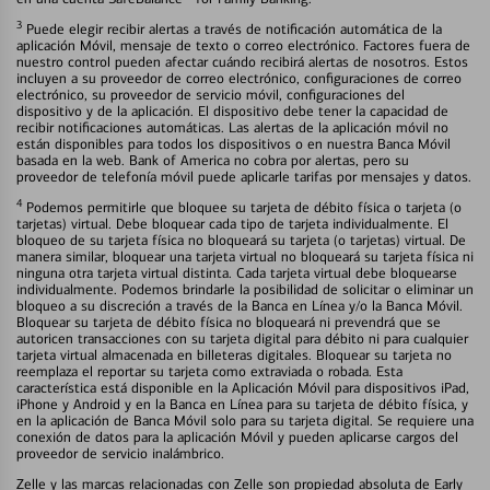
3
Puede elegir recibir alertas a través de notificación automática de la
aplicación Móvil, mensaje de texto o correo electrónico. Factores fuera de
nuestro control pueden afectar cuándo recibirá alertas de nosotros. Estos
incluyen a su proveedor de correo electrónico, configuraciones de correo
electrónico, su proveedor de servicio móvil, configuraciones del
dispositivo y de la aplicación. El dispositivo debe tener la capacidad de
recibir notificaciones automáticas. Las alertas de la aplicación móvil no
están disponibles para todos los dispositivos o en nuestra Banca Móvil
basada en la web. Bank of America no cobra por alertas, pero su
proveedor de telefonía móvil puede aplicarle tarifas por mensajes y datos.
4
Podemos permitirle que bloquee su tarjeta de débito física o tarjeta (o
tarjetas) virtual. Debe bloquear cada tipo de tarjeta individualmente. El
bloqueo de su tarjeta física no bloqueará su tarjeta (o tarjetas) virtual. De
manera similar, bloquear una tarjeta virtual no bloqueará su tarjeta física ni
ninguna otra tarjeta virtual distinta. Cada tarjeta virtual debe bloquearse
individualmente. Podemos brindarle la posibilidad de solicitar o eliminar un
bloqueo a su discreción a través de la Banca en Línea y/o la Banca Móvil.
Bloquear su tarjeta de débito física no bloqueará ni prevendrá que se
autoricen transacciones con su tarjeta digital para débito ni para cualquier
tarjeta virtual almacenada en billeteras digitales. Bloquear su tarjeta no
reemplaza el reportar su tarjeta como extraviada o robada. Esta
característica está disponible en la Aplicación Móvil para dispositivos iPad,
iPhone y Android y en la Banca en Línea para su tarjeta de débito física, y
en la aplicación de Banca Móvil solo para su tarjeta digital. Se requiere una
conexión de datos para la aplicación Móvil y pueden aplicarse cargos del
proveedor de servicio inalámbrico.
Zelle y las marcas relacionadas con Zelle son propiedad absoluta de Early