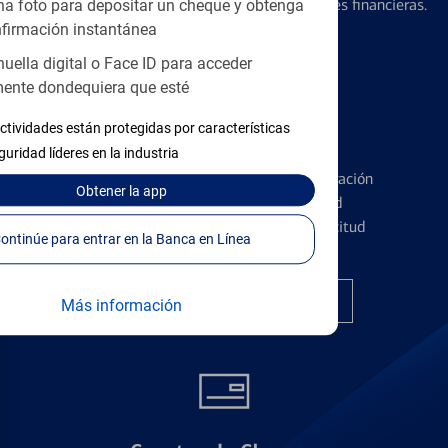
diseñados para ayudar con todas sus necesidades financieras.
a foto para depositar un cheque y obtenga
firmación instantánea
huella digital o Face ID para acceder
ente dondequiera que esté
ctividades están protegidas por características
Tarjetas de Crédito
guridad líderes en la industria
Conozca los pormenores de la administración
Obtener
la app
de tarjetas de crédito y la identidad
financiera antes de presentar una solicitud
Continúe para entrar en la Banca en Línea
Encuentre la tarjeta correcta
Más información