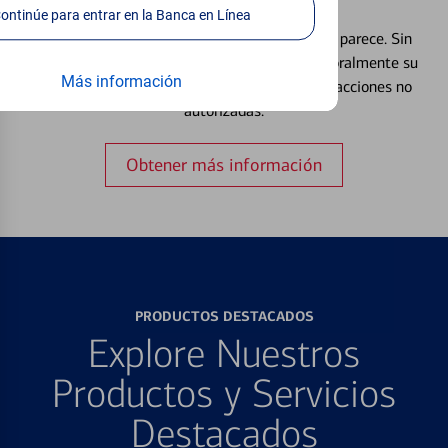
Débito⁴
Continúe para entrar en la Banca en Línea
Extraviar una tarjeta es más común de lo que parece. Sin
embargo, puede bloquear y desbloquear temporalmente su
Más información
tarjeta de débito para ayudar a prevenir transacciones no
autorizadas.
Obtener más información
PRODUCTOS DESTACADOS
Explore Nuestros
Productos y Servicios
Destacados