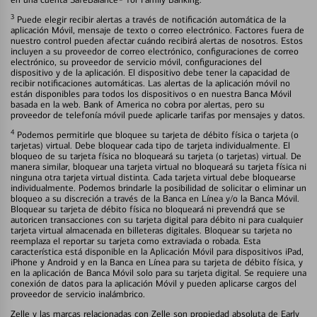
3
Puede elegir recibir alertas a través de notificación automática de la
aplicación Móvil, mensaje de texto o correo electrónico. Factores fuera de
nuestro control pueden afectar cuándo recibirá alertas de nosotros. Estos
incluyen a su proveedor de correo electrónico, configuraciones de correo
electrónico, su proveedor de servicio móvil, configuraciones del
dispositivo y de la aplicación. El dispositivo debe tener la capacidad de
recibir notificaciones automáticas. Las alertas de la aplicación móvil no
están disponibles para todos los dispositivos o en nuestra Banca Móvil
basada en la web. Bank of America no cobra por alertas, pero su
proveedor de telefonía móvil puede aplicarle tarifas por mensajes y datos.
4
Podemos permitirle que bloquee su tarjeta de débito física o tarjeta (o
tarjetas) virtual. Debe bloquear cada tipo de tarjeta individualmente. El
bloqueo de su tarjeta física no bloqueará su tarjeta (o tarjetas) virtual. De
manera similar, bloquear una tarjeta virtual no bloqueará su tarjeta física ni
ninguna otra tarjeta virtual distinta. Cada tarjeta virtual debe bloquearse
individualmente. Podemos brindarle la posibilidad de solicitar o eliminar un
bloqueo a su discreción a través de la Banca en Línea y/o la Banca Móvil.
Bloquear su tarjeta de débito física no bloqueará ni prevendrá que se
autoricen transacciones con su tarjeta digital para débito ni para cualquier
tarjeta virtual almacenada en billeteras digitales. Bloquear su tarjeta no
reemplaza el reportar su tarjeta como extraviada o robada. Esta
característica está disponible en la Aplicación Móvil para dispositivos iPad,
iPhone y Android y en la Banca en Línea para su tarjeta de débito física, y
en la aplicación de Banca Móvil solo para su tarjeta digital. Se requiere una
conexión de datos para la aplicación Móvil y pueden aplicarse cargos del
proveedor de servicio inalámbrico.
Zelle y las marcas relacionadas con Zelle son propiedad absoluta de Early