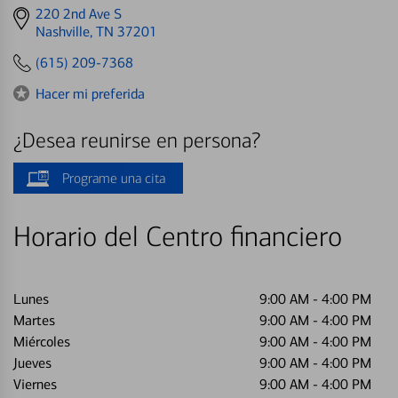
Get
220 2nd Ave S
directions
Nashville, TN 37201
to
(615) 209-7368
Hacer mi preferida
¿Desea reunirse en persona?
Programe una cita
Horario del Centro financiero
Lunes
9:00 AM
-
4:00 PM
Martes
9:00 AM
-
4:00 PM
Miércoles
9:00 AM
-
4:00 PM
Jueves
9:00 AM
-
4:00 PM
Viernes
9:00 AM
-
4:00 PM