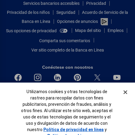
Servicios bancarios accesibles
Privacidad
Privacidad de los niños
Seguridad
Acuerdo de Servicio de la
Banca en Línea
Opciones de anuncios
Mapa del sitio
Empleos
Sus opciones de privacidad
Comparta sus comentarios
Ver sitio completo de la Banca en Línea
Conéctese con nosotros
Banner de Cookies
Bank of America, N.A. Miembro de FDIC.
Utilizamos cookies y otras tecnologías de
rastreo para recopilar datos con fines
Igualdad de oportunidades en préstamos para viviendas
publicitarios, prevención de fraudes, análisis y
© 2026 Bank of America Corporation.
otros fines. Al utilizar este sitio web, aceptas el
Todos Los Derechos Reservados.
uso de estas tecnologías de seguimiento y el
Patente: patents.bankofamerica.com
uso y divulgación de datos de acuerdo con
nuestro
Política de privacidad en línea
y