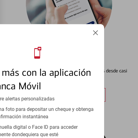
Configurar Alertas³
más con la aplicación
Vea cómo mantener el control de sus finanzas desde casi
cualquier lugar.
anca Móvil
Obtener más información
re alertas personalizadas
a foto para depositar un cheque y obtenga
firmación instantánea
huella digital o Face ID para acceder
ente dondequiera que esté