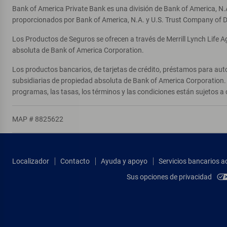
Bank of America Private Bank es una división de Bank of America, N.
proporcionados por Bank of America, N.A. y U.S. Trust Company of D
Los Productos de Seguros se ofrecen a través de Merrill Lynch Life 
absoluta de Bank of America Corporation.
Los productos bancarios, de tarjetas de crédito, préstamos para auto
subsidiarias de propiedad absoluta de Bank of America Corporation. 
programas, las tasas, los términos y las condiciones están sujetos a 
MAP # 8825622
Localizador
Contacto
Ayuda y apoyo
Servicios bancarios a
Sus opciones de privacidad