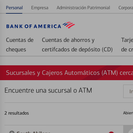
Personal
Empresa
Administración Patrimonial
Corpora
Cuentas de
Cuentas de ahorros y
Tarj
cheques
certifcados de depósito (CD)
de c
Sucursales y Cajeros Automáticos (ATM) cerca
Encuentre una sucursal o ATM
Indi
una
direc
2
resultados
Abier