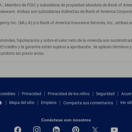
A., Miembro de FDIC y subsidiaria de propiedad absoluta de Bank of Ameri
elaware. Ambas son subsidiarias indirectas de Bank of America Corpora
Agency Inc. (MLLA) y/o Bank of America Insurance Services, Inc., ambas 
móviles, hipotecarios y sobre el valor neto de la vivienda son suministr
El crédito y la garantía están sujetos a aprobación. Se aplican términos
cambios sin previo aviso.
ccesibles
Privacidad
Privacidad de los niños
Seguridad
Acuer
Mapa del sitio
Empleos
Ver si
Comparta sus comentarios
Conéctese con nosotros