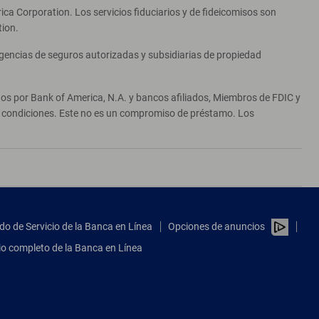
ca Corporation. Los servicios fiduciarios y de fideicomisos son
tion.
agencias de seguros autorizadas y subsidiarias de propiedad
ados por Bank of America, N.A. y bancos afiliados, Miembros de FDIC y
 y condiciones. Este no es un compromiso de préstamo. Los
do de Servicio de la Banca en Línea
Opciones de anuncios
tio completo de la Banca en Línea