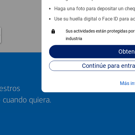
Haga una foto para depositar un che
Use su huella digital o Face ID para 
Sus actividades están protegidas por 
industria
Obten
Más in
estros
e cuando quiera.