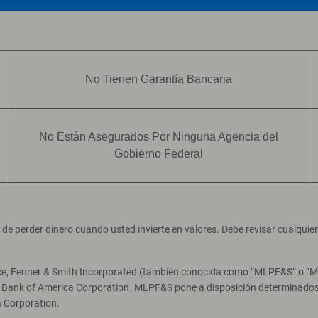
No Tienen Garantía Bancaria
No Están Asegurados Por Ninguna Agencia del
Gobierno Federal
ad de perder dinero cuando usted invierte en valores. Debe revisar cualqui
ce, Fenner & Smith Incorporated (también conocida como “MLPF&S” o “Merr
e Bank of America Corporation. MLPF&S pone a disposición determinados 
 Corporation.