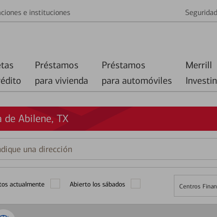
ciones e instituciones
Segurida
etas
Préstamos
Préstamos
Merrill
rédito
para vivienda
para automóviles
Investi
 de Abilene, TX
que
ción
tos actualmente
Abierto los sábados
Centros Finan