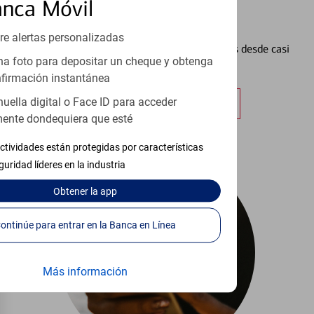
anca Móvil
Configurar Alertas³
re alertas personalizadas
Vea cómo mantener el control de sus finanzas desde casi
a foto para depositar un cheque y obtenga
cualquier lugar.
firmación instantánea
huella digital o Face ID para acceder
Obtener más información
ente dondequiera que esté
ctividades están protegidas por características
guridad líderes en la industria
Obtener
la app
Continúe para entrar en la Banca en Línea
Más información