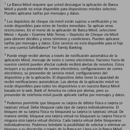
1
La Banca Móvil requiere que usted descargue la aplicación de Banca
Móvil y puede no estar disponible para dispositivos móviles selectos.
Pueden aplicarse tarifas por mensajes y datos.
2
Los depósitos de cheque vía móvil están sujetos a verificación y no
están disponibles para retiro de fondos inmediato. Se aplican otras
restricciones. En el menú de la aplicación de Banca Móvil, seleccione
Menú > Ayuda > Examine Más Temas > Depósito de Cheque vía Móvil
para obtener detalles y otros términos y condiciones. Pueden aplicarse
tarifas por mensajes y datos. Este servicio no está disponible para el hijo
en una cuenta SafeBalance® for Family Banking.
3
Puede elegir recibir alertas a través de notificación automática de la
aplicación Móvil, mensaje de texto o correo electrónico. Factores fuera de
nuestro control pueden afectar cuándo recibirá alertas de nosotros. Estos
incluyen a su proveedor de correo electrónico, configuraciones de correo
electrónico, su proveedor de servicio móvil, configuraciones del
dispositivo y de la aplicación. El dispositivo debe tener la capacidad de
recibir notificaciones automáticas. Las alertas de la aplicación móvil no
están disponibles para todos los dispositivos o en nuestra Banca Móvil
basada en la web. Bank of America no cobra por alertas, pero su
proveedor de telefonía móvil puede aplicarle tarifas por mensajes y datos.
4
Podemos permitirle que bloquee su tarjeta de débito física o tarjeta (o
tarjetas) virtual. Debe bloquear cada tipo de tarjeta individualmente. El
bloqueo de su tarjeta física no bloqueará su tarjeta (o tarjetas) virtual. De
manera similar, bloquear una tarjeta virtual no bloqueará su tarjeta física ni
ninguna otra tarjeta virtual distinta. Cada tarjeta virtual debe bloquearse
individualmente. Podemos brindarle la posibilidad de solicitar o eliminar un
bloqueo a su discreción a través de la Banca en Línea y/o la Banca Móvil.