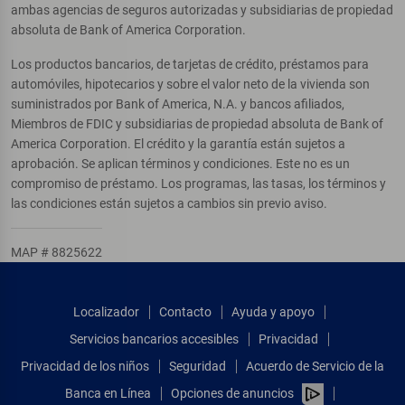
ambas agencias de seguros autorizadas y subsidiarias de propiedad
absoluta de Bank of America Corporation.
Los productos bancarios, de tarjetas de crédito, préstamos para
automóviles, hipotecarios y sobre el valor neto de la vivienda son
suministrados por Bank of America, N.A. y bancos afiliados,
Miembros de FDIC y subsidiarias de propiedad absoluta de Bank of
America Corporation. El crédito y la garantía están sujetos a
aprobación. Se aplican términos y condiciones. Este no es un
compromiso de préstamo. Los programas, las tasas, los términos y
las condiciones están sujetos a cambios sin previo aviso.
MAP # 8825622
Localizador
Contacto
Ayuda y apoyo
Servicios bancarios accesibles
Privacidad
Privacidad de los niños
Seguridad
Acuerdo de Servicio de la
Banca en Línea
Opciones de anuncios