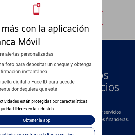
autorizadas.
Obtener más información
más con la aplicación
anca Móvil
re alertas personalizadas
PRODUCTOS DESTACADOS
a foto para depositar un cheque y obtenga
Explore Nuestros
firmación instantánea
huella digital o Face ID para acceder
Productos y Servicios
ente dondequiera que esté
Destacados
ctividades están protegidas por características
guridad líderes en la industria
Ofrecemos una amplia gama de productos y servicios
diseñados para ayudar con todas sus necesidades financieras.
Obtener
la app
Continúe para entrar en la Banca en Línea