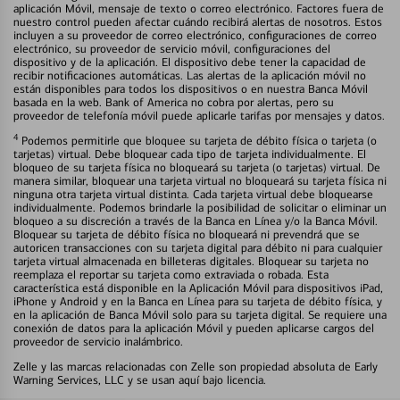
aplicación Móvil, mensaje de texto o correo electrónico. Factores fuera de
nuestro control pueden afectar cuándo recibirá alertas de nosotros. Estos
incluyen a su proveedor de correo electrónico, configuraciones de correo
electrónico, su proveedor de servicio móvil, configuraciones del
dispositivo y de la aplicación. El dispositivo debe tener la capacidad de
recibir notificaciones automáticas. Las alertas de la aplicación móvil no
están disponibles para todos los dispositivos o en nuestra Banca Móvil
basada en la web. Bank of America no cobra por alertas, pero su
proveedor de telefonía móvil puede aplicarle tarifas por mensajes y datos.
4
Podemos permitirle que bloquee su tarjeta de débito física o tarjeta (o
tarjetas) virtual. Debe bloquear cada tipo de tarjeta individualmente. El
bloqueo de su tarjeta física no bloqueará su tarjeta (o tarjetas) virtual. De
manera similar, bloquear una tarjeta virtual no bloqueará su tarjeta física ni
ninguna otra tarjeta virtual distinta. Cada tarjeta virtual debe bloquearse
individualmente. Podemos brindarle la posibilidad de solicitar o eliminar un
bloqueo a su discreción a través de la Banca en Línea y/o la Banca Móvil.
Bloquear su tarjeta de débito física no bloqueará ni prevendrá que se
autoricen transacciones con su tarjeta digital para débito ni para cualquier
tarjeta virtual almacenada en billeteras digitales. Bloquear su tarjeta no
reemplaza el reportar su tarjeta como extraviada o robada. Esta
característica está disponible en la Aplicación Móvil para dispositivos iPad,
iPhone y Android y en la Banca en Línea para su tarjeta de débito física, y
en la aplicación de Banca Móvil solo para su tarjeta digital. Se requiere una
conexión de datos para la aplicación Móvil y pueden aplicarse cargos del
proveedor de servicio inalámbrico.
Zelle y las marcas relacionadas con Zelle son propiedad absoluta de Early
Warning Services, LLC y se usan aquí bajo licencia.