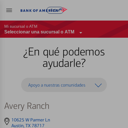
Entrar
Mi sucursal o ATM
Seleccionar una sucursal o ATM
¿En qué podemos
ayudarle?
Apoyo a nuestras comunidades
Avery Ranch
Get
10625 W Parmer Ln
directions
Austin, TX 78717