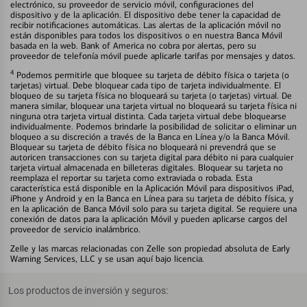
electrónico, su proveedor de servicio móvil, configuraciones del
dispositivo y de la aplicación. El dispositivo debe tener la capacidad de
recibir notificaciones automáticas. Las alertas de la aplicación móvil no
están disponibles para todos los dispositivos o en nuestra Banca Móvil
basada en la web. Bank of America no cobra por alertas, pero su
proveedor de telefonía móvil puede aplicarle tarifas por mensajes y datos.
4
Podemos permitirle que bloquee su tarjeta de débito física o tarjeta (o
tarjetas) virtual. Debe bloquear cada tipo de tarjeta individualmente. El
bloqueo de su tarjeta física no bloqueará su tarjeta (o tarjetas) virtual. De
manera similar, bloquear una tarjeta virtual no bloqueará su tarjeta física ni
ninguna otra tarjeta virtual distinta. Cada tarjeta virtual debe bloquearse
individualmente. Podemos brindarle la posibilidad de solicitar o eliminar un
bloqueo a su discreción a través de la Banca en Línea y/o la Banca Móvil.
Bloquear su tarjeta de débito física no bloqueará ni prevendrá que se
autoricen transacciones con su tarjeta digital para débito ni para cualquier
tarjeta virtual almacenada en billeteras digitales. Bloquear su tarjeta no
reemplaza el reportar su tarjeta como extraviada o robada. Esta
característica está disponible en la Aplicación Móvil para dispositivos iPad,
iPhone y Android y en la Banca en Línea para su tarjeta de débito física, y
en la aplicación de Banca Móvil solo para su tarjeta digital. Se requiere una
conexión de datos para la aplicación Móvil y pueden aplicarse cargos del
proveedor de servicio inalámbrico.
Zelle y las marcas relacionadas con Zelle son propiedad absoluta de Early
Warning Services, LLC y se usan aquí bajo licencia.
Los productos de inversión y seguros: