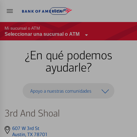
Entrar
Mi sucursal o ATM
Seleccionar una sucursal o ATM
¿En qué podemos
ayudarle?
Apoyo a nuestras comunidades
3rd And Shoal
Get
607 W 3rd St
directions
Austin, TX 78701