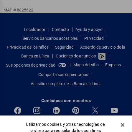
MAP # 8825622
Localizador
Contacto
Ayuda y apoyo
Servicios bancarios accesibles
Privacidad
Privacidad de los niños
Seguridad
Acuerdo de Servicio de la
Banca en Línea
Opciones de anuncios
Mapa del sitio
Empleos
Sus opciones de privacidad
Comparta sus comentarios
Ver sitio completo de la Banca en Línea
Conéctese con nosotros
Banner de Cookies
Utilizamos cookies y otras tecnologías de
Bank of America, N.A. Miembro de FDIC.
rastreo para recopilar datos con fines
Igualdad de oportunidades en préstamos para viviendas