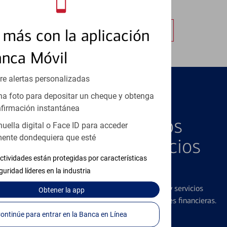
autorizadas.
Obtener más información
más con la aplicación
anca Móvil
re alertas personalizadas
a foto para depositar un cheque y obtenga
PRODUCTOS DESTACADOS
firmación instantánea
Explore Nuestros
huella digital o Face ID para acceder
ente dondequiera que esté
Productos y Servicios
ctividades están protegidas por características
Destacados
guridad líderes en la industria
Ofrecemos una amplia gama de productos y servicios
Obtener
la app
diseñados para ayudar con todas sus necesidades financieras.
Continúe para entrar en la Banca en Línea