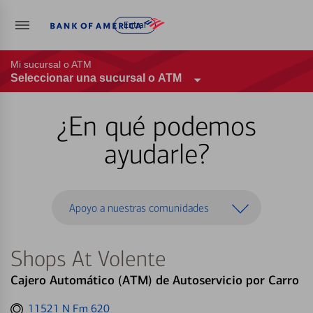
Entrar
Mi sucursal o ATM
Seleccionar una sucursal o ATM
¿En qué podemos
ayudarle?
Apoyo a nuestras comunidades
Shops At Volente
Cajero Automático (ATM) de Autoservicio por Carro
Get
11521 N Fm 620