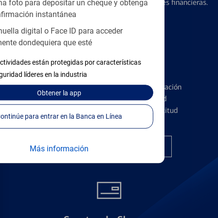
diseñados para ayudar con todas sus necesidades financieras.
a foto para depositar un cheque y obtenga
firmación instantánea
huella digital o Face ID para acceder
ente dondequiera que esté
ctividades están protegidas por características
Tarjetas de Crédito
guridad líderes en la industria
Conozca los pormenores de la administración
Obtener
la app
de tarjetas de crédito y la identidad
financiera antes de presentar una solicitud
Continúe para entrar en la Banca en Línea
Encuentre la tarjeta correcta
Más información