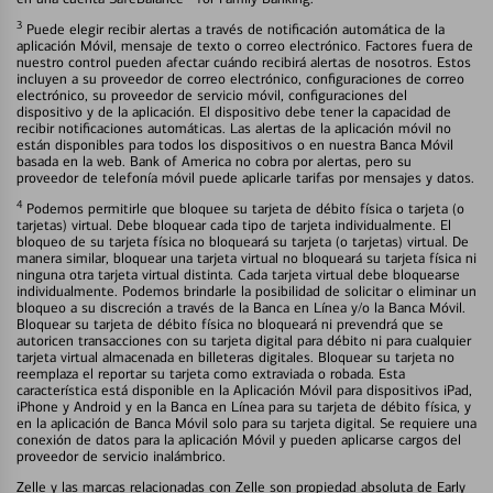
3
Puede elegir recibir alertas a través de notificación automática de la
aplicación Móvil, mensaje de texto o correo electrónico. Factores fuera de
nuestro control pueden afectar cuándo recibirá alertas de nosotros. Estos
incluyen a su proveedor de correo electrónico, configuraciones de correo
electrónico, su proveedor de servicio móvil, configuraciones del
dispositivo y de la aplicación. El dispositivo debe tener la capacidad de
recibir notificaciones automáticas. Las alertas de la aplicación móvil no
están disponibles para todos los dispositivos o en nuestra Banca Móvil
basada en la web. Bank of America no cobra por alertas, pero su
proveedor de telefonía móvil puede aplicarle tarifas por mensajes y datos.
4
Podemos permitirle que bloquee su tarjeta de débito física o tarjeta (o
tarjetas) virtual. Debe bloquear cada tipo de tarjeta individualmente. El
bloqueo de su tarjeta física no bloqueará su tarjeta (o tarjetas) virtual. De
manera similar, bloquear una tarjeta virtual no bloqueará su tarjeta física ni
ninguna otra tarjeta virtual distinta. Cada tarjeta virtual debe bloquearse
individualmente. Podemos brindarle la posibilidad de solicitar o eliminar un
bloqueo a su discreción a través de la Banca en Línea y/o la Banca Móvil.
Bloquear su tarjeta de débito física no bloqueará ni prevendrá que se
autoricen transacciones con su tarjeta digital para débito ni para cualquier
tarjeta virtual almacenada en billeteras digitales. Bloquear su tarjeta no
reemplaza el reportar su tarjeta como extraviada o robada. Esta
característica está disponible en la Aplicación Móvil para dispositivos iPad,
iPhone y Android y en la Banca en Línea para su tarjeta de débito física, y
en la aplicación de Banca Móvil solo para su tarjeta digital. Se requiere una
conexión de datos para la aplicación Móvil y pueden aplicarse cargos del
proveedor de servicio inalámbrico.
Zelle y las marcas relacionadas con Zelle son propiedad absoluta de Early