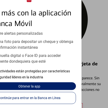
más con la aplicación
anca Móvil
re alertas personalizadas
a foto para depositar un cheque y obtenga
firmación instantánea
huella digital o Face ID para acceder
ente dondequiera que esté
Bloquear y Desbloquear una Tarjeta de
Débito⁴
ctividades están protegidas por características
guridad líderes en la industria
Extraviar una tarjeta es más común de lo que parece. Sin
embargo, puede bloquear y desbloquear temporalmente su
Obtener
la app
tarjeta de débito para ayudar a prevenir transacciones no
autorizadas.
Continúe para entrar en la Banca en Línea