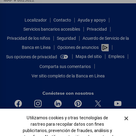
Localizador
Contacto
Ayuda y apoyo
Servicios bancarios accesibles
Privacidad
Privacidad de los niños
Seguridad
Acuerdo de Servicio de la
Banca en Línea
Opciones de anuncios
Mapa del sitio
Empleos
Sus opciones de privacidad
Comparta sus comentarios
Ver sitio completo de la Banca en Línea
Conéctese con nosotros
Banner de Cookies
Utilizamos cookies y otras tecnologías de
Bank of America, N.A. Miembro de FDIC.
rastreo para recopilar datos con fines
Igualdad de oportunidades en préstamos para viviendas
publicitarios, prevención de fraudes, análisis y
© 2026 Bank of America Corporation.