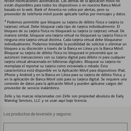
recibir notificaciones automáticas. Las alertas de la aplicación móvil no
están disponibles para todos los dispositivos o en nuestra Banca Móvil
basada en la web. Bank of America no cobra por alertas, pero su
proveedor de telefonía móvil puede aplicarle tarifas por mensajes y datos.
4
Podemos permitirle que bloquee su tarjeta de débito física o tarjeta (o
tarjetas) virtual. Debe bloquear cada tipo de tarjeta individualmente. El
bloqueo de su tarjeta física no bloqueará su tarjeta (o tarjetas) virtual. De
manera similar, bloquear una tarjeta virtual no bloqueará su tarjeta física ni
ninguna otra tarjeta virtual distinta. Cada tarjeta virtual debe bloquearse
individualmente. Podemos brindarle la posibilidad de solicitar o eliminar un
bloqueo a su discreción a través de la Banca en Línea y/o la Banca Móvil.
Bloquear su tarjeta de débito física no bloqueará ni prevendrá que se
autoricen transacciones con su tarjeta digital para débito ni para cualquier
tarjeta virtual almacenada en billeteras digitales. Bloquear su tarjeta no
reemplaza el reportar su tarjeta como extraviada o robada. Esta
característica está disponible en la Aplicación Móvil para dispositivos iPad,
iPhone y Android y en la Banca en Línea para su tarjeta de débito física, y
en la aplicación de Banca Móvil solo para su tarjeta digital. Se requiere una
conexión de datos para la aplicación Móvil y pueden aplicarse cargos del
proveedor de servicio inalámbrico.
Zelle y las marcas relacionadas con Zelle son propiedad absoluta de Early
Warning Services, LLC y se usan aquí bajo licencia.
Los productos de inversión y seguros: