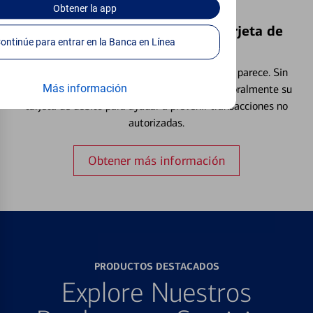
Obtener
la app
Bloquear y Desbloquear una Tarjeta de
Continúe para entrar en la Banca en Línea
Débito⁴
Extraviar una tarjeta es más común de lo que parece. Sin
Más información
embargo, puede bloquear y desbloquear temporalmente su
tarjeta de débito para ayudar a prevenir transacciones no
autorizadas.
Obtener más información
PRODUCTOS DESTACADOS
Explore Nuestros