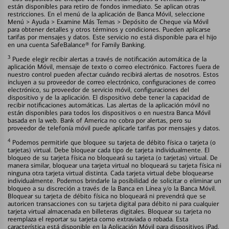
están disponibles para retiro de fondos inmediato. Se aplican otras
restricciones. En el menú de la aplicación de Banca Móvil, seleccione
Menú > Ayuda > Examine Más Temas > Depósito de Cheque vía Móvil
para obtener detalles y otros términos y condiciones. Pueden aplicarse
tarifas por mensajes y datos. Este servicio no está disponible para el hijo
en una cuenta SafeBalance® for Family Banking.
3
Puede elegir recibir alertas a través de notificación automática de la
aplicación Móvil, mensaje de texto o correo electrónico. Factores fuera de
nuestro control pueden afectar cuándo recibirá alertas de nosotros. Estos
incluyen a su proveedor de correo electrónico, configuraciones de correo
electrónico, su proveedor de servicio móvil, configuraciones del
dispositivo y de la aplicación. El dispositivo debe tener la capacidad de
recibir notificaciones automáticas. Las alertas de la aplicación móvil no
están disponibles para todos los dispositivos o en nuestra Banca Móvil
basada en la web. Bank of America no cobra por alertas, pero su
proveedor de telefonía móvil puede aplicarle tarifas por mensajes y datos.
4
Podemos permitirle que bloquee su tarjeta de débito física o tarjeta (o
tarjetas) virtual. Debe bloquear cada tipo de tarjeta individualmente. El
bloqueo de su tarjeta física no bloqueará su tarjeta (o tarjetas) virtual. De
manera similar, bloquear una tarjeta virtual no bloqueará su tarjeta física ni
ninguna otra tarjeta virtual distinta. Cada tarjeta virtual debe bloquearse
individualmente. Podemos brindarle la posibilidad de solicitar o eliminar un
bloqueo a su discreción a través de la Banca en Línea y/o la Banca Móvil.
Bloquear su tarjeta de débito física no bloqueará ni prevendrá que se
autoricen transacciones con su tarjeta digital para débito ni para cualquier
tarjeta virtual almacenada en billeteras digitales. Bloquear su tarjeta no
reemplaza el reportar su tarjeta como extraviada o robada. Esta
característica está disponible en la Aplicación Móvil para dispositivos iPad,