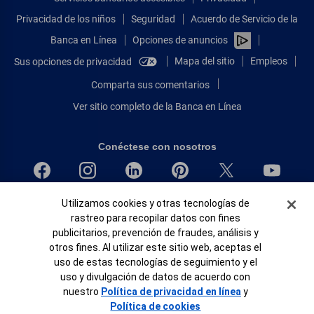
Privacidad de los niños
Seguridad
Acuerdo de Servicio de la
Banca en Línea
Opciones de anuncios
Mapa del sitio
Empleos
Sus opciones de privacidad
Comparta sus comentarios
Ver sitio completo de la Banca en Línea
Conéctese con nosotros
Banner de Cookies
Bank of America, N.A. Miembro de FDIC.
Utilizamos cookies y otras tecnologías de
rastreo para recopilar datos con fines
Igualdad de oportunidades en préstamos para viviendas
publicitarios, prevención de fraudes, análisis y
© 2026 Bank of America Corporation.
otros fines. Al utilizar este sitio web, aceptas el
Todos Los Derechos Reservados.
uso de estas tecnologías de seguimiento y el
Patente: patents.bankofamerica.com
uso y divulgación de datos de acuerdo con
nuestro
Política de privacidad en línea
y
Política de cookies