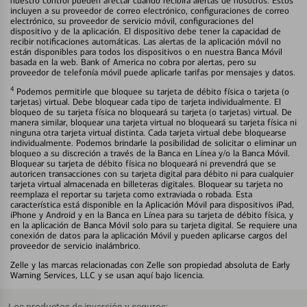
nuestro control pueden afectar cuándo recibirá alertas de nosotros. Estos
incluyen a su proveedor de correo electrónico, configuraciones de correo
electrónico, su proveedor de servicio móvil, configuraciones del
dispositivo y de la aplicación. El dispositivo debe tener la capacidad de
recibir notificaciones automáticas. Las alertas de la aplicación móvil no
están disponibles para todos los dispositivos o en nuestra Banca Móvil
basada en la web. Bank of America no cobra por alertas, pero su
proveedor de telefonía móvil puede aplicarle tarifas por mensajes y datos.
4
Podemos permitirle que bloquee su tarjeta de débito física o tarjeta (o
tarjetas) virtual. Debe bloquear cada tipo de tarjeta individualmente. El
bloqueo de su tarjeta física no bloqueará su tarjeta (o tarjetas) virtual. De
manera similar, bloquear una tarjeta virtual no bloqueará su tarjeta física ni
ninguna otra tarjeta virtual distinta. Cada tarjeta virtual debe bloquearse
individualmente. Podemos brindarle la posibilidad de solicitar o eliminar un
bloqueo a su discreción a través de la Banca en Línea y/o la Banca Móvil.
Bloquear su tarjeta de débito física no bloqueará ni prevendrá que se
autoricen transacciones con su tarjeta digital para débito ni para cualquier
tarjeta virtual almacenada en billeteras digitales. Bloquear su tarjeta no
reemplaza el reportar su tarjeta como extraviada o robada. Esta
característica está disponible en la Aplicación Móvil para dispositivos iPad,
iPhone y Android y en la Banca en Línea para su tarjeta de débito física, y
en la aplicación de Banca Móvil solo para su tarjeta digital. Se requiere una
conexión de datos para la aplicación Móvil y pueden aplicarse cargos del
proveedor de servicio inalámbrico.
Zelle y las marcas relacionadas con Zelle son propiedad absoluta de Early
Warning Services, LLC y se usan aquí bajo licencia.
Los productos de inversión y seguros: