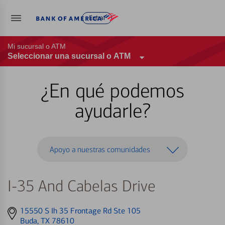
Entrar
Mi sucursal o ATM
Seleccionar una sucursal o ATM
¿En qué podemos
ayudarle?
Apoyo a nuestras comunidades
I-35 And Cabelas Drive
Get
15550 S Ih 35 Frontage Rd Ste 105
directions
Buda, TX 78610