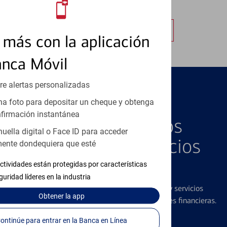
autorizadas.
Obtener más información
más con la aplicación
anca Móvil
re alertas personalizadas
a foto para depositar un cheque y obtenga
PRODUCTOS DESTACADOS
firmación instantánea
Explore Nuestros
huella digital o Face ID para acceder
Productos y Servicios
ente dondequiera que esté
Destacados
ctividades están protegidas por características
guridad líderes en la industria
Ofrecemos una amplia gama de productos y servicios
Obtener
la app
diseñados para ayudar con todas sus necesidades financieras.
Continúe para entrar en la Banca en Línea