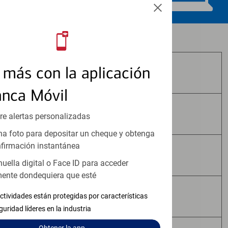
Los productos de inversión y seguros:
más con la aplicación
No Están Asegurados por FDIC
anca Móvil
No Tienen Garantía Bancaria
re alertas personalizadas
a foto para depositar un cheque y obtenga
firmación instantánea
Pueden Perder Valor
huella digital o Face ID para acceder
ente dondequiera que esté
No Constituyen Depósitos
ctividades están protegidas por características
guridad líderes en la industria