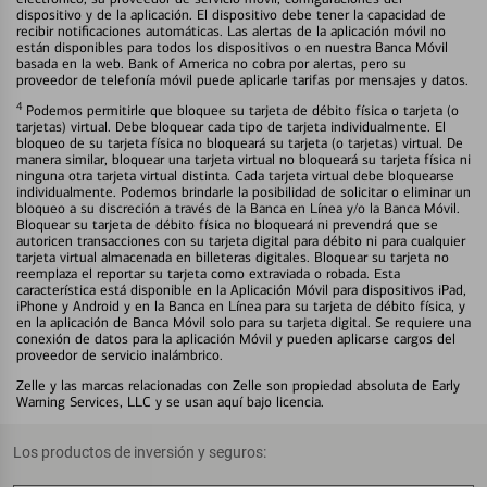
dispositivo y de la aplicación. El dispositivo debe tener la capacidad de
recibir notificaciones automáticas. Las alertas de la aplicación móvil no
están disponibles para todos los dispositivos o en nuestra Banca Móvil
basada en la web. Bank of America no cobra por alertas, pero su
proveedor de telefonía móvil puede aplicarle tarifas por mensajes y datos.
4
Podemos permitirle que bloquee su tarjeta de débito física o tarjeta (o
tarjetas) virtual. Debe bloquear cada tipo de tarjeta individualmente. El
bloqueo de su tarjeta física no bloqueará su tarjeta (o tarjetas) virtual. De
manera similar, bloquear una tarjeta virtual no bloqueará su tarjeta física ni
ninguna otra tarjeta virtual distinta. Cada tarjeta virtual debe bloquearse
individualmente. Podemos brindarle la posibilidad de solicitar o eliminar un
bloqueo a su discreción a través de la Banca en Línea y/o la Banca Móvil.
Bloquear su tarjeta de débito física no bloqueará ni prevendrá que se
autoricen transacciones con su tarjeta digital para débito ni para cualquier
tarjeta virtual almacenada en billeteras digitales. Bloquear su tarjeta no
reemplaza el reportar su tarjeta como extraviada o robada. Esta
característica está disponible en la Aplicación Móvil para dispositivos iPad,
iPhone y Android y en la Banca en Línea para su tarjeta de débito física, y
en la aplicación de Banca Móvil solo para su tarjeta digital. Se requiere una
conexión de datos para la aplicación Móvil y pueden aplicarse cargos del
proveedor de servicio inalámbrico.
Zelle y las marcas relacionadas con Zelle son propiedad absoluta de Early
Warning Services, LLC y se usan aquí bajo licencia.
Los productos de inversión y seguros: