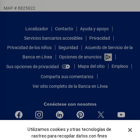
MAP # 8825622
Localizador
Contacto
Ayuda y apoyo
Servicios bancarios accesibles
Privacidad
Privacidad de los niños
Seguridad
Acuerdo de Servicio de la
Banca en Línea
Opciones de anuncios
Mapa del sitio
Empleos
Sus opciones de privacidad
Comparta sus comentarios
Ver sitio completo de la Banca en Línea
Conéctese con nosotros
Banner de Cookies
Utilizamos cookies y otras tecnologías de
Bank of America, N.A. Miembro de FDIC.
rastreo para recopilar datos con fines
Igualdad de oportunidades en préstamos para viviendas