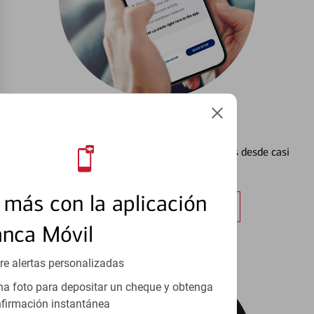
Configurar Alertas³
Vea cómo mantener el control de sus finanzas desde casi
cualquier lugar.
más con la aplicación
Obtener más información
anca Móvil
re alertas personalizadas
a foto para depositar un cheque y obtenga
firmación instantánea