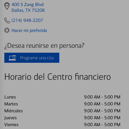
Get
400 S Zang Blvd
directions
Dallas, TX 75208
to
(214) 948-2207
Hacer mi preferida
¿Desea reunirse en persona?
Programe una cita
Horario del Centro financiero
Lunes
9:00 AM
-
5:00 PM
Martes
9:00 AM
-
5:00 PM
Miércoles
9:00 AM
-
5:00 PM
Jueves
9:00 AM
-
5:00 PM
Viernes
9:00 AM
-
5:00 PM