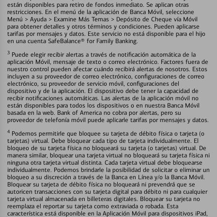
están disponibles para retiro de fondos inmediato. Se aplican otras
restricciones. En el menú de la aplicación de Banca Móvil, seleccione
Menú > Ayuda > Examine Más Temas > Depósito de Cheque vía Móvil
para obtener detalles y otros términos y condiciones. Pueden aplicarse
tarifas por mensajes y datos. Este servicio no está disponible para el hijo
en una cuenta SafeBalance® for Family Banking.
3
Puede elegir recibir alertas a través de notificación automática de la
aplicación Móvil, mensaje de texto o correo electrónico. Factores fuera de
nuestro control pueden afectar cuándo recibirá alertas de nosotros. Estos
incluyen a su proveedor de correo electrónico, configuraciones de correo
electrónico, su proveedor de servicio móvil, configuraciones del
dispositivo y de la aplicación. El dispositivo debe tener la capacidad de
recibir notificaciones automáticas. Las alertas de la aplicación móvil no
están disponibles para todos los dispositivos o en nuestra Banca Móvil
basada en la web. Bank of America no cobra por alertas, pero su
proveedor de telefonía móvil puede aplicarle tarifas por mensajes y datos.
4
Podemos permitirle que bloquee su tarjeta de débito física o tarjeta (o
tarjetas) virtual. Debe bloquear cada tipo de tarjeta individualmente. El
bloqueo de su tarjeta física no bloqueará su tarjeta (o tarjetas) virtual. De
manera similar, bloquear una tarjeta virtual no bloqueará su tarjeta física ni
ninguna otra tarjeta virtual distinta. Cada tarjeta virtual debe bloquearse
individualmente. Podemos brindarle la posibilidad de solicitar o eliminar un
bloqueo a su discreción a través de la Banca en Línea y/o la Banca Móvil.
Bloquear su tarjeta de débito física no bloqueará ni prevendrá que se
autoricen transacciones con su tarjeta digital para débito ni para cualquier
tarjeta virtual almacenada en billeteras digitales. Bloquear su tarjeta no
reemplaza el reportar su tarjeta como extraviada o robada. Esta
característica está disponible en la Aplicación Móvil para dispositivos iPad,