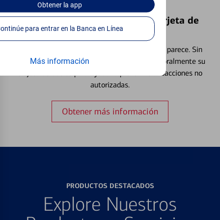
Obtener
la app
Bloquear y Desbloquear una Tarjeta de
Continúe para entrar en la Banca en Línea
Débito⁴
Extraviar una tarjeta es más común de lo que parece. Sin
embargo, puede bloquear y desbloquear temporalmente su
Más información
tarjeta de débito para ayudar a prevenir transacciones no
autorizadas.
Obtener más información
PRODUCTOS DESTACADOS
Explore Nuestros