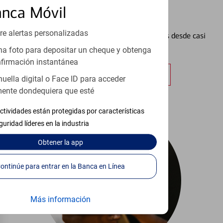
anca Móvil
Configurar Alertas³
re alertas personalizadas
Vea cómo mantener el control de sus finanzas desde casi
cualquier lugar.
a foto para depositar un cheque y obtenga
firmación instantánea
Obtener más información
huella digital o Face ID para acceder
ente dondequiera que esté
ctividades están protegidas por características
guridad líderes en la industria
Obtener
la app
Continúe para entrar en la Banca en Línea
Más información