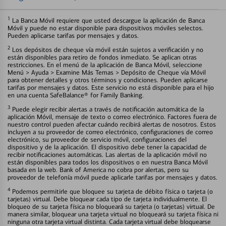
1
La Banca Móvil requiere que usted descargue la aplicación de Banca
Móvil y puede no estar disponible para dispositivos móviles selectos.
Pueden aplicarse tarifas por mensajes y datos.
2
Los depósitos de cheque vía móvil están sujetos a verificación y no
están disponibles para retiro de fondos inmediato. Se aplican otras
restricciones. En el menú de la aplicación de Banca Móvil, seleccione
Menú > Ayuda > Examine Más Temas > Depósito de Cheque vía Móvil
para obtener detalles y otros términos y condiciones. Pueden aplicarse
tarifas por mensajes y datos. Este servicio no está disponible para el hijo
en una cuenta SafeBalance® for Family Banking.
3
Puede elegir recibir alertas a través de notificación automática de la
aplicación Móvil, mensaje de texto o correo electrónico. Factores fuera de
nuestro control pueden afectar cuándo recibirá alertas de nosotros. Estos
incluyen a su proveedor de correo electrónico, configuraciones de correo
electrónico, su proveedor de servicio móvil, configuraciones del
dispositivo y de la aplicación. El dispositivo debe tener la capacidad de
recibir notificaciones automáticas. Las alertas de la aplicación móvil no
están disponibles para todos los dispositivos o en nuestra Banca Móvil
basada en la web. Bank of America no cobra por alertas, pero su
proveedor de telefonía móvil puede aplicarle tarifas por mensajes y datos.
4
Podemos permitirle que bloquee su tarjeta de débito física o tarjeta (o
tarjetas) virtual. Debe bloquear cada tipo de tarjeta individualmente. El
bloqueo de su tarjeta física no bloqueará su tarjeta (o tarjetas) virtual. De
manera similar, bloquear una tarjeta virtual no bloqueará su tarjeta física ni
ninguna otra tarjeta virtual distinta. Cada tarjeta virtual debe bloquearse