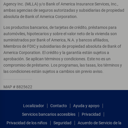
Agency Inc. (MLLA) y/o Bank of America Insurance Services, Inc.,
ambas agencias de seguros autorizadas y subsidiarias de propiedad
absoluta de Bank of America Corporation.
Los productos bancarios, de tarjetas de crédito, préstamos para
automóviles, hipotecarios y sobre el valor neto de la vivienda son
suministrados por Bank of America, N.A. y bancos afiliados,
Miembros de FDIC y subsidiarias de propiedad absoluta de Bank of
America Corporation. El crédito y la garantía están sujetos a
aprobación. Se aplican términos y condiciones. Este no es un
compromiso de préstamo. Los programas, las tasas, los términos y
las condiciones están sujetos a cambios sin previo aviso.
MAP # 8825622
Localizador
Contacto
Ayuda y apoyo
Servicios bancarios accesibles
Privacidad
Privacidad de los niños
Seguridad
Acuerdo de Servicio de la