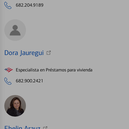
682.204.9189
Dora Jauregui
Especialista en Préstamos para vivienda
682.900.2421
Ebelin Arauz