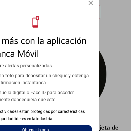
Obtener más información
más con la aplicación
anca Móvil
re alertas personalizadas
a foto para depositar un cheque y obtenga
firmación instantánea
huella digital o Face ID para acceder
ente dondequiera que esté
ctividades están protegidas por características
guridad líderes en la industria
Bloquear y Desbloquear una Tarjeta de
Obtener
la app