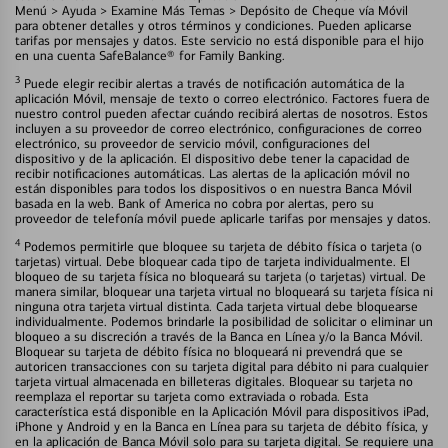
Menú > Ayuda > Examine Más Temas > Depósito de Cheque vía Móvil
para obtener detalles y otros términos y condiciones. Pueden aplicarse
tarifas por mensajes y datos. Este servicio no está disponible para el hijo
en una cuenta SafeBalance® for Family Banking.
3
Puede elegir recibir alertas a través de notificación automática de la
aplicación Móvil, mensaje de texto o correo electrónico. Factores fuera de
nuestro control pueden afectar cuándo recibirá alertas de nosotros. Estos
incluyen a su proveedor de correo electrónico, configuraciones de correo
electrónico, su proveedor de servicio móvil, configuraciones del
dispositivo y de la aplicación. El dispositivo debe tener la capacidad de
recibir notificaciones automáticas. Las alertas de la aplicación móvil no
están disponibles para todos los dispositivos o en nuestra Banca Móvil
basada en la web. Bank of America no cobra por alertas, pero su
proveedor de telefonía móvil puede aplicarle tarifas por mensajes y datos.
4
Podemos permitirle que bloquee su tarjeta de débito física o tarjeta (o
tarjetas) virtual. Debe bloquear cada tipo de tarjeta individualmente. El
bloqueo de su tarjeta física no bloqueará su tarjeta (o tarjetas) virtual. De
manera similar, bloquear una tarjeta virtual no bloqueará su tarjeta física ni
ninguna otra tarjeta virtual distinta. Cada tarjeta virtual debe bloquearse
individualmente. Podemos brindarle la posibilidad de solicitar o eliminar un
bloqueo a su discreción a través de la Banca en Línea y/o la Banca Móvil.
Bloquear su tarjeta de débito física no bloqueará ni prevendrá que se
autoricen transacciones con su tarjeta digital para débito ni para cualquier
tarjeta virtual almacenada en billeteras digitales. Bloquear su tarjeta no
reemplaza el reportar su tarjeta como extraviada o robada. Esta
característica está disponible en la Aplicación Móvil para dispositivos iPad,
iPhone y Android y en la Banca en Línea para su tarjeta de débito física, y
en la aplicación de Banca Móvil solo para su tarjeta digital. Se requiere una