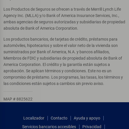
Los Productos de Seguros se ofrecen a través de Merrill Lynch Life
Agency Inc. (MLLA) y/o Bank of America Insurance Services, Inc.,
ambas agencias de seguros autorizadas y subsidiarias de propiedad
absoluta de Bank of America Corporation.
Los productos bancarios, de tarjetas de crédito, préstamos para
automóviles, hipotecarios y sobre el valor neto de la vivienda son
suministrados por Bank of America, N.A. y bancos afiliados,
Miembros de FDIC y subsidiarias de propiedad absoluta de Bank of
America Corporation. El crédito y la garantía están sujetos a
aprobación. Se aplican términos y condiciones. Este no es un
compromiso de préstamo. Los programas, las tasas, los términos y
las condiciones están sujetos a cambios sin previo aviso.
MAP # 8825622
Localizador
Contacto
Ayuda y apoyo
Servicios bancarios accesibles
Privacidad