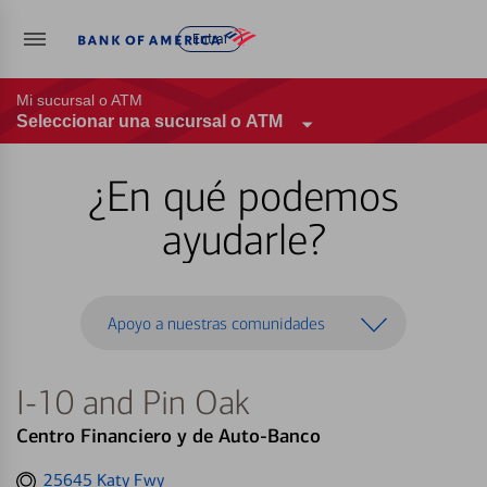
Entrar
Mi sucursal o ATM
Seleccionar una sucursal o ATM
¿En qué podemos
ayudarle?
Apoyo a nuestras comunidades
I-10 and Pin Oak
Centro Financiero y de Auto-Banco
Get
25645 Katy Fwy