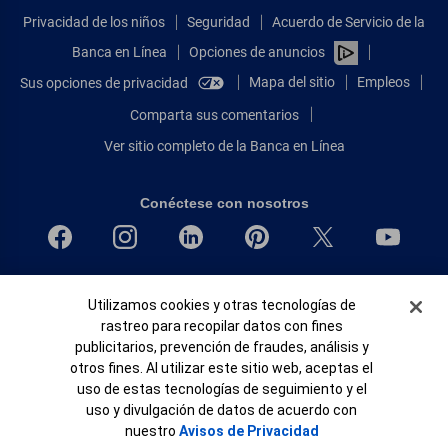
Privacidad de los niños
Seguridad
Acuerdo de Servicio de la
Banca en Línea
Opciones de anuncios
Mapa del sitio
Empleos
Sus opciones de privacidad
Comparta sus comentarios
Ver sitio completo de la Banca en Línea
Conéctese con nosotros
Bank of America, N.A. Miembro de FDIC.
Banner de Cookies
Utilizamos cookies y otras tecnologías de
Igualdad de oportunidades en préstamos para viviendas
rastreo para recopilar datos con fines
© 2026 Bank of America Corporation.
publicitarios, prevención de fraudes, análisis y
Todos Los Derechos Reservados.
otros fines. Al utilizar este sitio web, aceptas el
Patente: patents.bankofamerica.com
uso de estas tecnologías de seguimiento y el
uso y divulgación de datos de acuerdo con
nuestro
Avisos de Privacidad