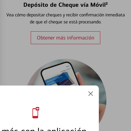
Depósito de Cheque vía Móvil²
Vea cómo depositar cheques y recibir confirmación inmediata
de que el cheque se está procesando.
Obtener más información