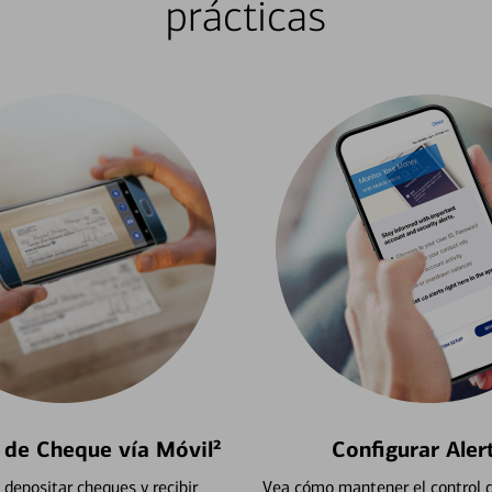
prácticas
 de Cheque vía Móvil²
Configurar Aler
depositar cheques y recibir
Vea cómo mantener el control d