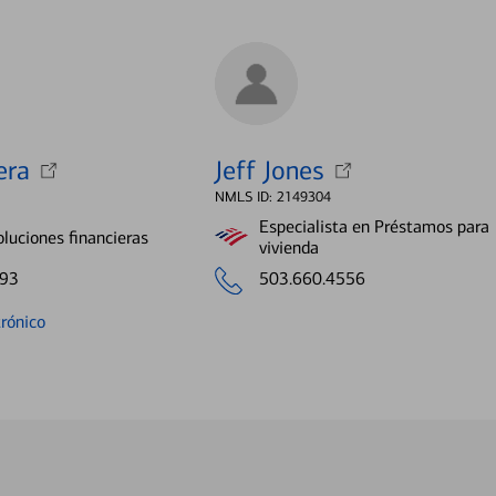
era
Jeff Jones
NMLS ID: 2149304
Especialista en Préstamos para
oluciones financieras
vivienda
293
503.660.4556
trónico