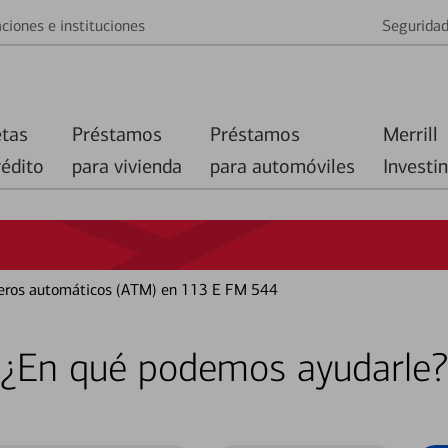
ciones e instituciones
Segurida
etas
Préstamos
Préstamos
Merrill
rédito
para vivienda
para automóviles
Investi
ajeros automáticos (ATM) en 113 E FM 544
¿En qué podemos ayudarle?