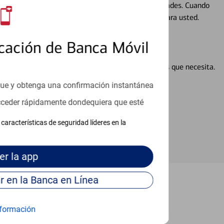
ocio, su futuro se mueve de acuerdo con sus necesidades. Cuando
abajará con usted en un momento que sea adecuado para usted.
cación de Banca Móvil
en línea puede ayudar a proporcionar las respuestas que necesita.
en línea
que y obtenga una confirmación instantánea
acceder rápidamente dondequiera que esté
características de seguridad líderes en la
er
la app
Continúe para entrar en la Banca en Línea
n Murphy
formación