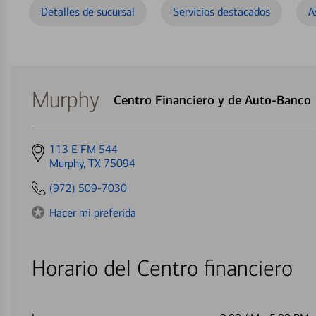
Detalles de sucursal
Servicios destacados
A
Murphy
Centro Financiero y de Auto-Banco
Get
113 E FM 544
directions
Murphy, TX 75094
to
(972) 509-7030
Hacer mi preferida
Horario del Centro financiero