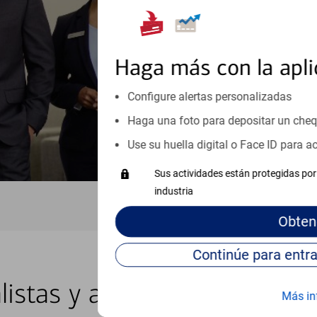
inicio o crecimiento de su neg
esté listo, un especialista tr
Programe una cita
Haga más con la apli
Vea si nuestro centro de ayuda 
Configure alertas personalizadas
Visite nuestro centro de ayuda 
Haga una foto para depositar un che
Use su huella digital o Face ID para 
Sus actividades están protegidas por 
industria
Obten
listas y asesores locales e
Más in