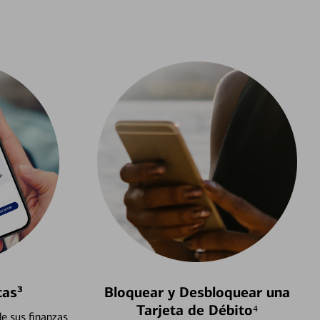
tas³
Bloquear y Desbloquear una
Tarjeta de Débito⁴
e sus finanzas