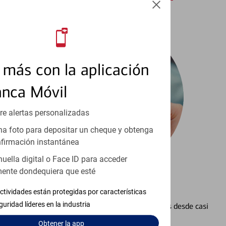
más con la aplicación
anca Móvil
re alertas personalizadas
a foto para depositar un cheque y obtenga
firmación instantánea
huella digital o Face ID para acceder
ente dondequiera que esté
Configurar Alertas³
ctividades están protegidas por características
guridad líderes en la industria
Vea cómo mantener el control de sus finanzas desde casi
cualquier lugar.
Obtener
la app