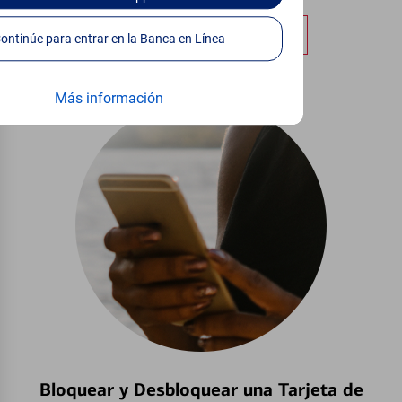
Obtener más información
Continúe para entrar en la Banca en Línea
Más información
Bloquear y Desbloquear una Tarjeta de