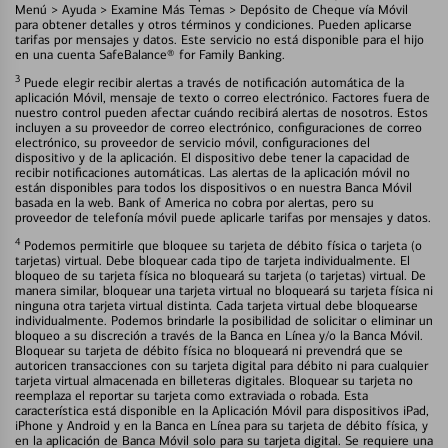
Menú > Ayuda > Examine Más Temas > Depósito de Cheque vía Móvil
para obtener detalles y otros términos y condiciones. Pueden aplicarse
tarifas por mensajes y datos. Este servicio no está disponible para el hijo
en una cuenta SafeBalance® for Family Banking.
3
Puede elegir recibir alertas a través de notificación automática de la
aplicación Móvil, mensaje de texto o correo electrónico. Factores fuera de
nuestro control pueden afectar cuándo recibirá alertas de nosotros. Estos
incluyen a su proveedor de correo electrónico, configuraciones de correo
electrónico, su proveedor de servicio móvil, configuraciones del
dispositivo y de la aplicación. El dispositivo debe tener la capacidad de
recibir notificaciones automáticas. Las alertas de la aplicación móvil no
están disponibles para todos los dispositivos o en nuestra Banca Móvil
basada en la web. Bank of America no cobra por alertas, pero su
proveedor de telefonía móvil puede aplicarle tarifas por mensajes y datos.
4
Podemos permitirle que bloquee su tarjeta de débito física o tarjeta (o
tarjetas) virtual. Debe bloquear cada tipo de tarjeta individualmente. El
bloqueo de su tarjeta física no bloqueará su tarjeta (o tarjetas) virtual. De
manera similar, bloquear una tarjeta virtual no bloqueará su tarjeta física ni
ninguna otra tarjeta virtual distinta. Cada tarjeta virtual debe bloquearse
individualmente. Podemos brindarle la posibilidad de solicitar o eliminar un
bloqueo a su discreción a través de la Banca en Línea y/o la Banca Móvil.
Bloquear su tarjeta de débito física no bloqueará ni prevendrá que se
autoricen transacciones con su tarjeta digital para débito ni para cualquier
tarjeta virtual almacenada en billeteras digitales. Bloquear su tarjeta no
reemplaza el reportar su tarjeta como extraviada o robada. Esta
característica está disponible en la Aplicación Móvil para dispositivos iPad,
iPhone y Android y en la Banca en Línea para su tarjeta de débito física, y
en la aplicación de Banca Móvil solo para su tarjeta digital. Se requiere una