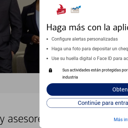
inicio o crecimiento de su neg
esté listo, un especialista tr
Programe una cita
Haga más con la apli
Vea si nuestro centro de ayuda 
Configure alertas personalizadas
Visite nuestro centro de ayuda 
Haga una foto para depositar un che
Use su huella digital o Face ID para 
Sus actividades están protegidas por 
industria
Obten
 y asesores locales en North 
Más in