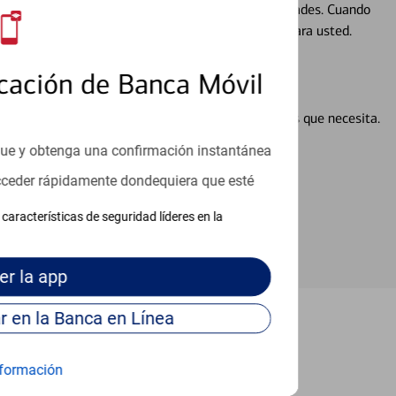
ocio, su futuro se mueve de acuerdo con sus necesidades. Cuando
abajará con usted en un momento que sea adecuado para usted.
cación de Banca Móvil
en línea puede ayudar a proporcionar las respuestas que necesita.
en línea
que y obtenga una confirmación instantánea
acceder rápidamente dondequiera que esté
características de seguridad líderes en la
er
la app
Continúe para entrar en la Banca en Línea
Richland Hills
formación