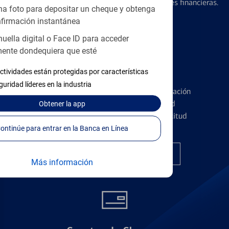
diseñados para ayudar con todas sus necesidades financieras.
a foto para depositar un cheque y obtenga
firmación instantánea
huella digital o Face ID para acceder
ente dondequiera que esté
Tarjetas de Crédito
ctividades están protegidas por características
guridad líderes en la industria
Conozca los pormenores de la administración
de tarjetas de crédito y la identidad
Obtener
la app
financiera antes de presentar una solicitud
Continúe para entrar en la Banca en Línea
Encuentre la tarjeta correcta
Más información