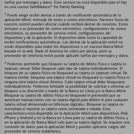
tarifas por mensajes y datos. Este servicio no está disponible para el hijo
en una cuenta SafeBalance® for Family Banking.
3
Puede elegir recibir alertas a través de notificación automática de la
aplicación Móvil, mensaje de texto o correo electrónico. Factores fuera de
nuestro control pueden afectar cuándo recibirá alertas de nosotros. Estos
incluyen a su proveedor de correo electrónico, configuraciones de correo
electrónico, su proveedor de servicio móvil, configuraciones del
dispositivo y de la aplicación. El dispositivo debe tener la capacidad de
recibir notificaciones automáticas. Las alertas de la aplicación móvil no
están disponibles para todos los dispositivos o en nuestra Banca Móvil
basada en la web. Bank of America no cobra por alertas, pero su
proveedor de telefonía móvil puede aplicarle tarifas por mensajes y datos.
4
Podemos permitirle que bloquee su tarjeta de débito física o tarjeta (o
tarjetas) virtual. Debe bloquear cada tipo de tarjeta individualmente. El
bloqueo de su tarjeta física no bloqueará su tarjeta (o tarjetas) virtual. De
manera similar, bloquear una tarjeta virtual no bloqueará su tarjeta física ni
ninguna otra tarjeta virtual distinta. Cada tarjeta virtual debe bloquearse
individualmente. Podemos brindarle la posibilidad de solicitar o eliminar un
bloqueo a su discreción a través de la Banca en Línea y/o la Banca Móvil.
Bloquear su tarjeta de débito física no bloqueará ni prevendrá que se
autoricen transacciones con su tarjeta digital para débito ni para cualquier
tarjeta virtual almacenada en billeteras digitales. Bloquear su tarjeta no
reemplaza el reportar su tarjeta como extraviada o robada. Esta
característica está disponible en la Aplicación Móvil para dispositivos iPad,
iPhone y Android y en la Banca en Línea para su tarjeta de débito física, y
en la aplicación de Banca Móvil solo para su tarjeta digital. Se requiere una
conexión de datos para la aplicación Móvil y pueden aplicarse cargos del
proveedor de servicio inalámbrico.