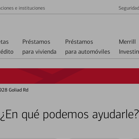
ciones e instituciones
Segurida
etas
Préstamos
Préstamos
Merrill
rédito
para vivienda
para automóviles
Investi
928 Goliad Rd
¿En qué podemos ayudarle?