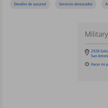
Detalles de sucursal
Servicios destacados
A
Militar
Get
2928 Goli
directions
San Anton
to
Hacer mi p