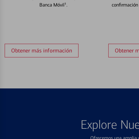
Banca Móvil¹.
confirmación
Obtener más información
Obtener m
Explore Nue
Ofrecemos una amplia g