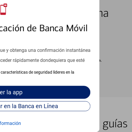
los 7 días de la semana
cación de Banca Móvil
que y obtenga una confirmación instantánea
acceder rápidamente dondequiera que esté
carse cargos de su proveedor por mensajes de texto.
características de seguridad líderes en la
er
la app
Continúe para entrar en la Banca en Línea
er lugar con nuestras guías
formación