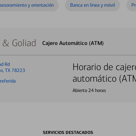
sesoramiento y orientación
Banca en línea y móvil
Pr
y & Goliad
Cajero Automático (ATM)
ad Rd
Horario de cajer
io, TX 78223
automático (AT
referida
Abierto 24 horas
SERVICIOS DESTACADOS