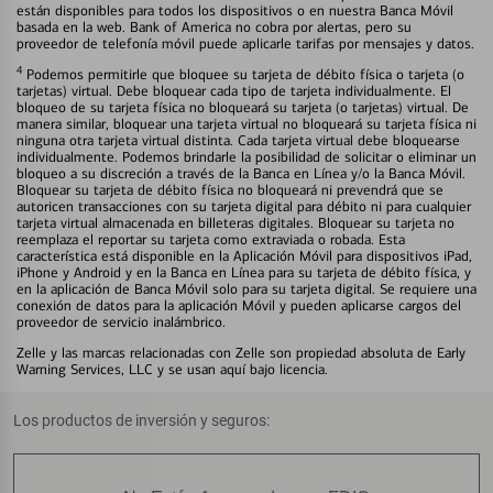
están disponibles para todos los dispositivos o en nuestra Banca Móvil
basada en la web. Bank of America no cobra por alertas, pero su
proveedor de telefonía móvil puede aplicarle tarifas por mensajes y datos.
4
Podemos permitirle que bloquee su tarjeta de débito física o tarjeta (o
tarjetas) virtual. Debe bloquear cada tipo de tarjeta individualmente. El
bloqueo de su tarjeta física no bloqueará su tarjeta (o tarjetas) virtual. De
manera similar, bloquear una tarjeta virtual no bloqueará su tarjeta física ni
ninguna otra tarjeta virtual distinta. Cada tarjeta virtual debe bloquearse
individualmente. Podemos brindarle la posibilidad de solicitar o eliminar un
bloqueo a su discreción a través de la Banca en Línea y/o la Banca Móvil.
Bloquear su tarjeta de débito física no bloqueará ni prevendrá que se
autoricen transacciones con su tarjeta digital para débito ni para cualquier
tarjeta virtual almacenada en billeteras digitales. Bloquear su tarjeta no
reemplaza el reportar su tarjeta como extraviada o robada. Esta
característica está disponible en la Aplicación Móvil para dispositivos iPad,
iPhone y Android y en la Banca en Línea para su tarjeta de débito física, y
en la aplicación de Banca Móvil solo para su tarjeta digital. Se requiere una
conexión de datos para la aplicación Móvil y pueden aplicarse cargos del
proveedor de servicio inalámbrico.
Zelle y las marcas relacionadas con Zelle son propiedad absoluta de Early
Warning Services, LLC y se usan aquí bajo licencia.
Los productos de inversión y seguros: