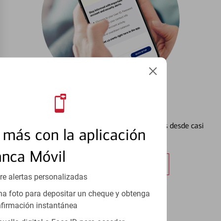
Configurar Alertas³
Vea cómo mantener el control de sus finanzas desde casi
más con la aplicación
cualquier lugar.
anca Móvil
Obtener más información
re alertas personalizadas
a foto para depositar un cheque y obtenga
firmación instantánea