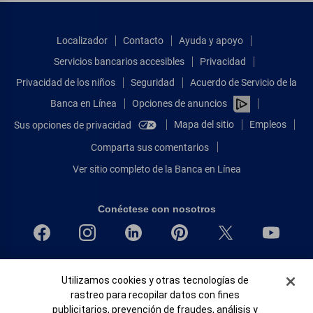
Localizador
Contacto
Ayuda y apoyo
Servicios bancarios accesibles
Privacidad
Privacidad de los niños
Seguridad
Acuerdo de Servicio de la
Banca en Línea
Opciones de anuncios
Mapa del sitio
Empleos
Sus opciones de privacidad
Comparta sus comentarios
Ver sitio completo de la Banca en Línea
Conéctese con nosotros
Bank of America, N.A. Miembro de FDIC.
Banner de Cookies
Utilizamos cookies y otras tecnologías de
Igualdad de oportunidades en préstamos para viviendas
rastreo para recopilar datos con fines
© 2026 Bank of America Corporation.
publicitarios, prevención de fraudes, análisis y
Todos Los Derechos Reservados.