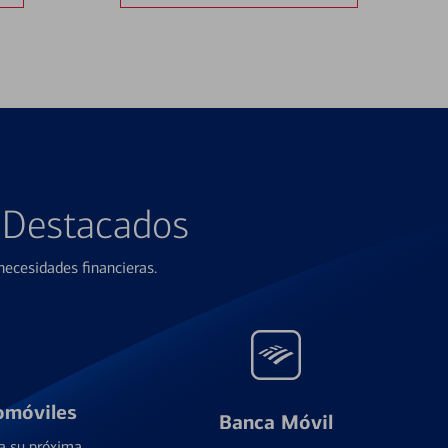
s Destacados
ecesidades financieras.
omóviles
Banca Móvil
a su próxima