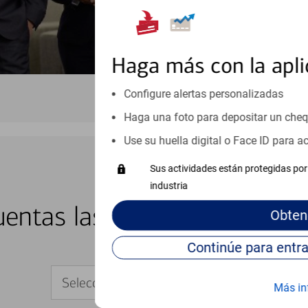
Haga más con la apli
Configure alertas personalizadas
Haga una foto para depositar un che
Use su huella digital o Face ID para 
Sus actividades están protegidas por 
industria
BANCA EN LÍNEA Y MÓVIL
entas las 24 horas del día, 
Obten
Seleccione su dispositivo
Más in