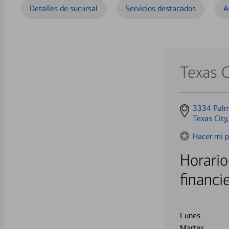
Detalles de sucursal
Servicios destacados
A
Texas C
Get
3334 Pal
directions
Texas City
to
Hacer mi p
Horario
financi
Lunes
Martes