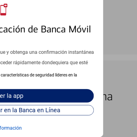
cación de Banca Móvil
que y obtenga una confirmación instantánea
acceder rápidamente dondequiera que esté
características de seguridad líderes en la
los 7 días de la semana
er
la app
Continúe para entrar en la Banca en Línea
formación