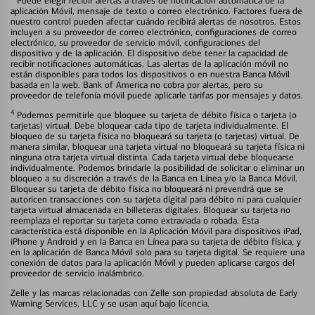
Puede elegir recibir alertas a través de notificación automática de la
aplicación Móvil, mensaje de texto o correo electrónico. Factores fuera de
nuestro control pueden afectar cuándo recibirá alertas de nosotros. Estos
incluyen a su proveedor de correo electrónico, configuraciones de correo
electrónico, su proveedor de servicio móvil, configuraciones del
dispositivo y de la aplicación. El dispositivo debe tener la capacidad de
recibir notificaciones automáticas. Las alertas de la aplicación móvil no
están disponibles para todos los dispositivos o en nuestra Banca Móvil
basada en la web. Bank of America no cobra por alertas, pero su
proveedor de telefonía móvil puede aplicarle tarifas por mensajes y datos.
4
Podemos permitirle que bloquee su tarjeta de débito física o tarjeta (o
tarjetas) virtual. Debe bloquear cada tipo de tarjeta individualmente. El
bloqueo de su tarjeta física no bloqueará su tarjeta (o tarjetas) virtual. De
manera similar, bloquear una tarjeta virtual no bloqueará su tarjeta física ni
ninguna otra tarjeta virtual distinta. Cada tarjeta virtual debe bloquearse
individualmente. Podemos brindarle la posibilidad de solicitar o eliminar un
bloqueo a su discreción a través de la Banca en Línea y/o la Banca Móvil.
Bloquear su tarjeta de débito física no bloqueará ni prevendrá que se
autoricen transacciones con su tarjeta digital para débito ni para cualquier
tarjeta virtual almacenada en billeteras digitales. Bloquear su tarjeta no
reemplaza el reportar su tarjeta como extraviada o robada. Esta
característica está disponible en la Aplicación Móvil para dispositivos iPad,
iPhone y Android y en la Banca en Línea para su tarjeta de débito física, y
en la aplicación de Banca Móvil solo para su tarjeta digital. Se requiere una
conexión de datos para la aplicación Móvil y pueden aplicarse cargos del
proveedor de servicio inalámbrico.
Zelle y las marcas relacionadas con Zelle son propiedad absoluta de Early
Warning Services, LLC y se usan aquí bajo licencia.