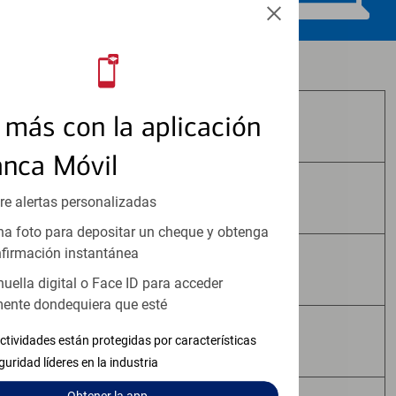
Los productos de inversión y seguros:
más con la aplicación
No Están Asegurados por FDIC
anca Móvil
No Tienen Garantía Bancaria
re alertas personalizadas
a foto para depositar un cheque y obtenga
firmación instantánea
Pueden Perder Valor
huella digital o Face ID para acceder
ente dondequiera que esté
No Constituyen Depósitos
ctividades están protegidas por características
guridad líderes en la industria