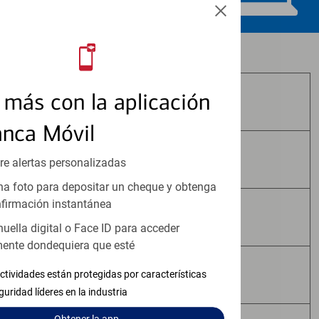
Los productos de inversión y seguros:
más con la aplicación
No Están Asegurados por FDIC
anca Móvil
No Tienen Garantía Bancaria
re alertas personalizadas
a foto para depositar un cheque y obtenga
firmación instantánea
Pueden Perder Valor
huella digital o Face ID para acceder
ente dondequiera que esté
No Constituyen Depósitos
ctividades están protegidas por características
guridad líderes en la industria