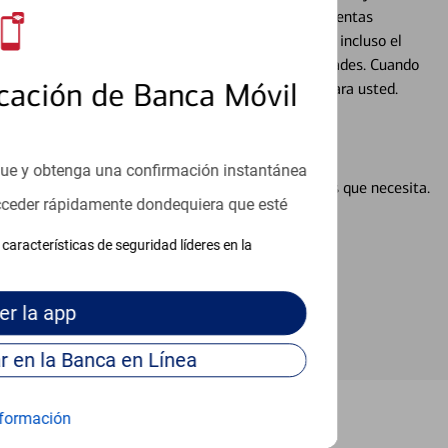
alquier situación en su vida financiera. Desde sus cuentas
 grandes compras, la planificación para su futuro, e incluso el
ocio, su futuro se mueve de acuerdo con sus necesidades. Cuando
cación de Banca Móvil
abajará con usted en un momento que sea adecuado para usted.
que y obtenga una confirmación instantánea
en línea puede ayudar a proporcionar las respuestas que necesita.
acceder rápidamente dondequiera que esté
en línea
características de seguridad líderes en la
er
la app
Continúe para entrar en la Banca en Línea
formación