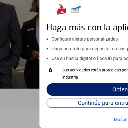
orientación que necesita, en cu
personales, hasta el ahorro para
inicio o crecimiento de su neg
Haga más con la apli
esté listo, un especialista tr
Configure alertas personalizadas
Programe una cita
Haga una foto para depositar un che
Vea si nuestro centro de ayuda 
Use su huella digital o Face ID para 
Visite nuestro centro de ayuda 
Sus actividades están protegidas por 
industria
Obten
Más in