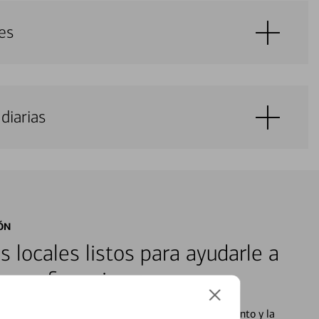
es
diarias
ÓN
s locales listos para ayudarle a
ones financieras
cados que se centran en proporcionar el asesoramiento y la