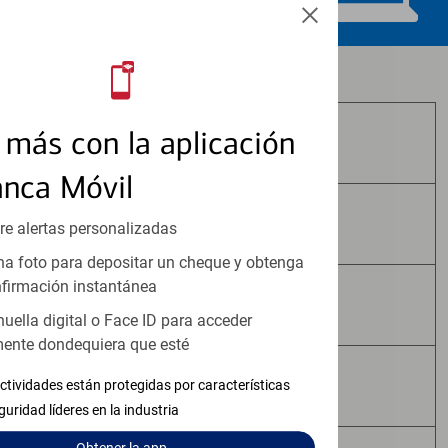
Los productos de inversión y seguros:
más con la aplicación
No Están Asegurados por FDIC
anca Móvil
No Tienen Garantía Bancaria
re alertas personalizadas
a foto para depositar un cheque y obtenga
firmación instantánea
Pueden Perder Valor
huella digital o Face ID para acceder
ente dondequiera que esté
No Constituyen Depósitos
ctividades están protegidas por características
guridad líderes en la industria