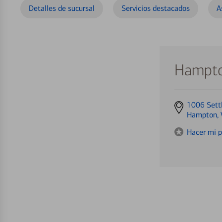
Detalles de sucursal
Servicios destacados
A
Hampto
Get
1006 Sett
directions
Hampton,
to
Hacer mi p