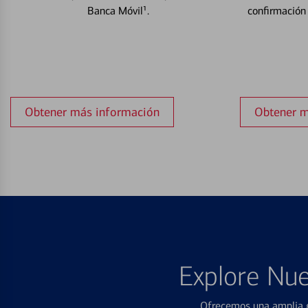
Banca Móvil¹.
confirmación
Obtener más información
Obtener m
Explore Nue
Ofrecemos una amplia g