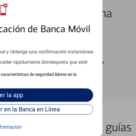
los 7 días de la semana
cación de Banca Móvil
que y obtenga una confirmación instantánea
acceder rápidamente dondequiera que esté
carse cargos de su proveedor por mensajes de texto.
características de seguridad líderes en la
er
la app
Continúe para entrar en la Banca en Línea
er lugar con nuestras guías
formación