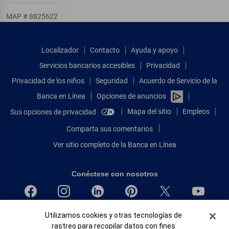
MAP # 8825622
Localizador
Contacto
Ayuda y apoyo
Servicios bancarios accesibles
Privacidad
Privacidad de los niños
Seguridad
Acuerdo de Servicio de la
Banca en Línea
Opciones de anuncios
Mapa del sitio
Empleos
Sus opciones de privacidad
Comparta sus comentarios
Ver sitio completo de la Banca en Línea
Conéctese con nosotros
Banner de Cookies
Bank of America, N.A. Miembro de FDIC.
Utilizamos cookies y otras tecnologías de
rastreo para recopilar datos con fines
Igualdad de oportunidades en préstamos para viviendas