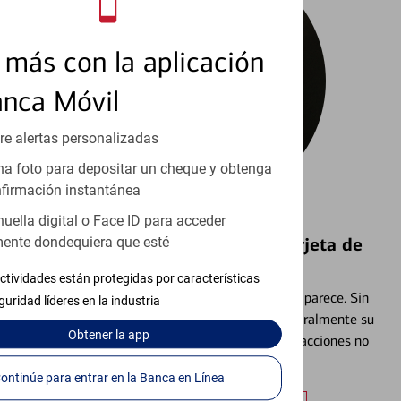
más con la aplicación
anca Móvil
re alertas personalizadas
a foto para depositar un cheque y obtenga
firmación instantánea
huella digital o Face ID para acceder
Bloquear y Desbloquear una Tarjeta de
ente dondequiera que esté
Débito⁴
ctividades están protegidas por características
Extraviar una tarjeta es más común de lo que parece. Sin
guridad líderes en la industria
embargo, puede bloquear y desbloquear temporalmente su
Obtener
la app
tarjeta de débito para ayudar a prevenir transacciones no
autorizadas.
Continúe para entrar en la Banca en Línea