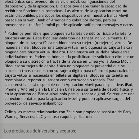
electrónico, su proveedor de servicio móvil, configuraciones del
dispositivo y de la aplicación. El dispositivo debe tener la capacidad de
recibir notificaciones automáticas. Las alertas de la aplicación móvil no
están disponibles para todos los dispositivos o en nuestra Banca Móvil
basada en la web. Bank of America no cobra por alertas, pero su
proveedor de telefonía móvil puede aplicarle tarifas por mensajes y datos.
4
Podemos permitirle que bloquee su tarjeta de débito física o tarjeta (o
tarjetas) virtual. Debe bloquear cada tipo de tarjeta individualmente. El
bloqueo de su tarjeta física no bloqueará su tarjeta (o tarjetas) virtual. De
manera similar, bloquear una tarjeta virtual no bloqueará su tarjeta física ni
ninguna otra tarjeta virtual distinta. Cada tarjeta virtual debe bloquearse
individualmente. Podemos brindarle la posibilidad de solicitar o eliminar un
bloqueo a su discreción a través de la Banca en Línea y/o la Banca Móvil.
Bloquear su tarjeta de débito física no bloqueará ni prevendrá que se
autoricen transacciones con su tarjeta digital para débito ni para cualquier
tarjeta virtual almacenada en billeteras digitales. Bloquear su tarjeta no
reemplaza el reportar su tarjeta como extraviada o robada. Esta
característica está disponible en la Aplicación Móvil para dispositivos iPad,
iPhone y Android y en la Banca en Línea para su tarjeta de débito física, y
en la aplicación de Banca Móvil solo para su tarjeta digital. Se requiere una
conexión de datos para la aplicación Móvil y pueden aplicarse cargos del
proveedor de servicio inalámbrico.
Zelle y las marcas relacionadas con Zelle son propiedad absoluta de Early
Warning Services, LLC y se usan aquí bajo licencia.
Los productos de inversión y seguros: