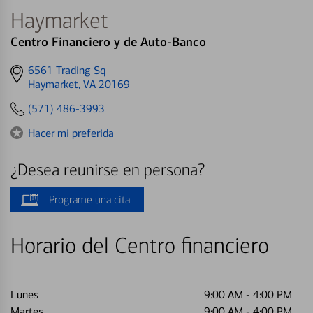
Haymarket
Centro Financiero y de Auto-Banco
Get
6561 Trading Sq
directions
Haymarket, VA 20169
to
(571) 486-3993
Hacer mi preferida
¿Desea reunirse en persona?
Programe una cita
Horario del Centro financiero
Lunes
9:00 AM
-
4:00 PM
Martes
9:00 AM
-
4:00 PM