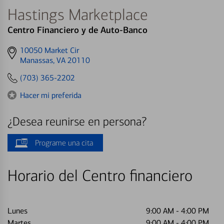
Hastings Marketplace
Centro Financiero y de Auto-Banco
Get
10050 Market Cir
directions
Manassas, VA 20110
to
(703) 365-2202
Hacer mi preferida
¿Desea reunirse en persona?
Programe una cita
Horario del Centro financiero
Lunes
9:00 AM
-
4:00 PM
Martes
9:00 AM
-
4:00 PM