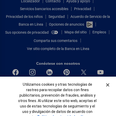
Localizador
Contacto
Ayuda y apoyo
Servicios bancarios accesibles
Privacidad
Privacidad de los niños
Seguridad
Acuerdo de Servicio de la
Banca en Línea
Opciones de anuncios
Mapa del sitio
Empleos
Sus opciones de privacidad
Comparta sus comentarios
Ver sitio completo de la Banca en Línea
Conéctese con nosotros
Banner de Cookies
Utilizamos cookies y otras tecnologías de
Bank of America, N.A. Miembro de FDIC.
rastreo para recopilar datos con fines
Igualdad de oportunidades en préstamos para viviendas
publicitarios, prevención de fraudes, análisis y
© 2026 Bank of America Corporation.
otros fines. Al utilizar este sitio web, aceptas el
Todos Los Derechos Reservados.
uso de estas tecnologías de seguimiento y el
Patente: patents.bankofamerica.com
uso y divulgación de datos de acuerdo con