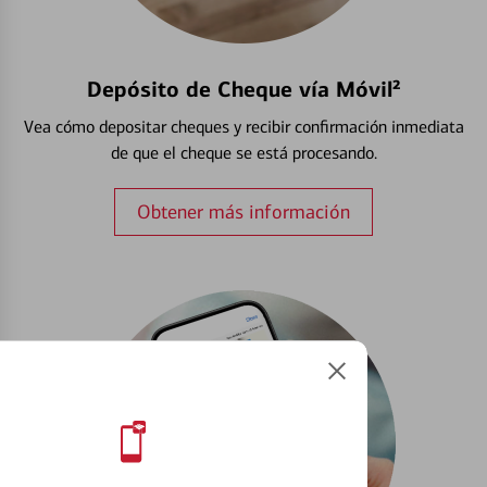
Depósito de Cheque vía Móvil²
Vea cómo depositar cheques y recibir confirmación inmediata
de que el cheque se está procesando.
Obtener más información