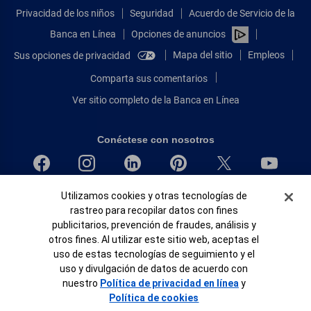
Privacidad de los niños
Seguridad
Acuerdo de Servicio de la
Banca en Línea
Opciones de anuncios
Mapa del sitio
Empleos
Sus opciones de privacidad
Comparta sus comentarios
Ver sitio completo de la Banca en Línea
Conéctese con nosotros
Banner de Cookies
Bank of America, N.A. Miembro de FDIC.
Utilizamos cookies y otras tecnologías de
rastreo para recopilar datos con fines
Igualdad de oportunidades en préstamos para viviendas
publicitarios, prevención de fraudes, análisis y
© 2026 Bank of America Corporation.
otros fines. Al utilizar este sitio web, aceptas el
Todos Los Derechos Reservados.
uso de estas tecnologías de seguimiento y el
Patente: patents.bankofamerica.com
uso y divulgación de datos de acuerdo con
nuestro
Política de privacidad en línea
y
Política de cookies