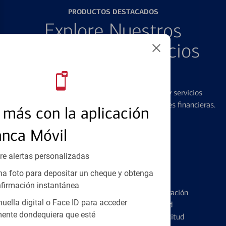
PRODUCTOS DESTACADOS
Explore Nuestros
Productos y Servicios
Destacados
Ofrecemos una amplia gama de productos y servicios
diseñados para ayudar con todas sus necesidades financieras.
más con la aplicación
anca Móvil
re alertas personalizadas
a foto para depositar un cheque y obtenga
Tarjetas de Crédito
firmación instantánea
Conozca los pormenores de la administración
huella digital o Face ID para acceder
de tarjetas de crédito y la identidad
ente dondequiera que esté
financiera antes de presentar una solicitud