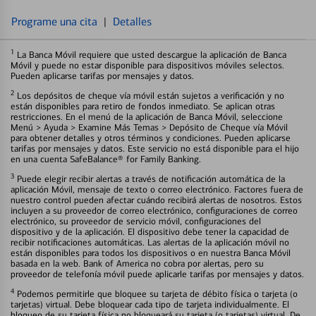
Programe una cita
|
Detalles
1
La Banca Móvil requiere que usted descargue la aplicación de Banca
Móvil y puede no estar disponible para dispositivos móviles selectos.
Pueden aplicarse tarifas por mensajes y datos.
2
Los depósitos de cheque vía móvil están sujetos a verificación y no
están disponibles para retiro de fondos inmediato. Se aplican otras
restricciones. En el menú de la aplicación de Banca Móvil, seleccione
Menú > Ayuda > Examine Más Temas > Depósito de Cheque vía Móvil
para obtener detalles y otros términos y condiciones. Pueden aplicarse
tarifas por mensajes y datos. Este servicio no está disponible para el hijo
en una cuenta SafeBalance® for Family Banking.
3
Puede elegir recibir alertas a través de notificación automática de la
aplicación Móvil, mensaje de texto o correo electrónico. Factores fuera de
nuestro control pueden afectar cuándo recibirá alertas de nosotros. Estos
incluyen a su proveedor de correo electrónico, configuraciones de correo
electrónico, su proveedor de servicio móvil, configuraciones del
dispositivo y de la aplicación. El dispositivo debe tener la capacidad de
recibir notificaciones automáticas. Las alertas de la aplicación móvil no
están disponibles para todos los dispositivos o en nuestra Banca Móvil
basada en la web. Bank of America no cobra por alertas, pero su
proveedor de telefonía móvil puede aplicarle tarifas por mensajes y datos.
4
Podemos permitirle que bloquee su tarjeta de débito física o tarjeta (o
tarjetas) virtual. Debe bloquear cada tipo de tarjeta individualmente. El
bloqueo de su tarjeta física no bloqueará su tarjeta (o tarjetas) virtual. De