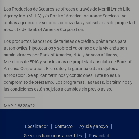
Los Productos de Seguros se ofrecen a través de Merrill Lynch Life
Agency Inc. (MLLA) y/o Bank of America Insurance Services, Inc.,
ambas agencias de seguros autorizadas y subsidiarias de propiedad
absoluta de Bank of America Corporation.
Los productos bancarios, de tarjetas de crédito, préstamos para
automóviles, hipotecarios y sobre el valor neto de la vivienda son
suministrados por Bank of America, N.A. y bancos afiliados,
Miembros de FDIC y subsidiarias de propiedad absoluta de Bank of
America Corporation. El crédito y la garantía están sujetos a
aprobación. Se aplican términos y condiciones. Este no es un
compromiso de préstamo. Los programas, las tasas, los términos y
las condiciones están sujetos a cambios sin previo aviso.
MAP # 8825622
Localizador
Contacto
Ayuda y apoyo
Servicios bancarios accesibles
Privacidad