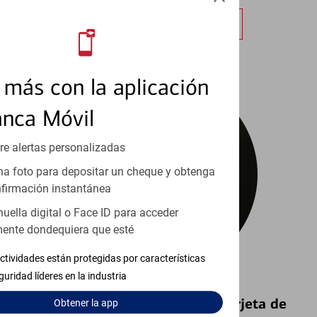
Obtener más información
más con la aplicación
anca Móvil
re alertas personalizadas
a foto para depositar un cheque y obtenga
firmación instantánea
huella digital o Face ID para acceder
ente dondequiera que esté
ctividades están protegidas por características
guridad líderes en la industria
Bloquear y Desbloquear una Tarjeta de
Obtener
la app