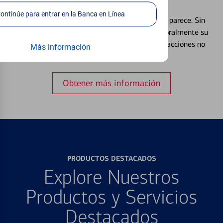
Débito⁴
Continúe para entrar en la Banca en Línea
Extraviar una tarjeta es más común de lo que parece. Sin
embargo, puede bloquear y desbloquear temporalmente su
tarjeta de débito para ayudar a prevenir transacciones no
Más información
autorizadas.
Obtener más información
PRODUCTOS DESTACADOS
Explore Nuestros
Productos y Servicios
Destacados