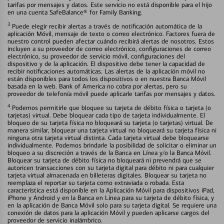
tarifas por mensajes y datos. Este servicio no está disponible para el hijo
en una cuenta SafeBalance® for Family Banking.
3
Puede elegir recibir alertas a través de notificación automática de la
aplicación Móvil, mensaje de texto o correo electrónico. Factores fuera de
nuestro control pueden afectar cuándo recibirá alertas de nosotros. Estos
incluyen a su proveedor de correo electrónico, configuraciones de correo
electrónico, su proveedor de servicio móvil, configuraciones del
dispositivo y de la aplicación. El dispositivo debe tener la capacidad de
recibir notificaciones automáticas. Las alertas de la aplicación móvil no
están disponibles para todos los dispositivos o en nuestra Banca Móvil
basada en la web. Bank of America no cobra por alertas, pero su
proveedor de telefonía móvil puede aplicarle tarifas por mensajes y datos.
4
Podemos permitirle que bloquee su tarjeta de débito física o tarjeta (o
tarjetas) virtual. Debe bloquear cada tipo de tarjeta individualmente. El
bloqueo de su tarjeta física no bloqueará su tarjeta (o tarjetas) virtual. De
manera similar, bloquear una tarjeta virtual no bloqueará su tarjeta física ni
ninguna otra tarjeta virtual distinta. Cada tarjeta virtual debe bloquearse
individualmente. Podemos brindarle la posibilidad de solicitar o eliminar un
bloqueo a su discreción a través de la Banca en Línea y/o la Banca Móvil.
Bloquear su tarjeta de débito física no bloqueará ni prevendrá que se
autoricen transacciones con su tarjeta digital para débito ni para cualquier
tarjeta virtual almacenada en billeteras digitales. Bloquear su tarjeta no
reemplaza el reportar su tarjeta como extraviada o robada. Esta
característica está disponible en la Aplicación Móvil para dispositivos iPad,
iPhone y Android y en la Banca en Línea para su tarjeta de débito física, y
en la aplicación de Banca Móvil solo para su tarjeta digital. Se requiere una
conexión de datos para la aplicación Móvil y pueden aplicarse cargos del
proveedor de servicio inalámbrico.