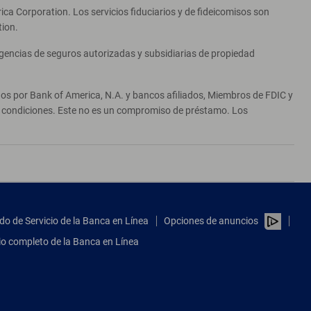
ca Corporation. Los servicios fiduciarios y de fideicomisos son
tion.
agencias de seguros autorizadas y subsidiarias de propiedad
ados por Bank of America, N.A. y bancos afiliados, Miembros de FDIC y
 y condiciones. Este no es un compromiso de préstamo. Los
do de Servicio de la Banca en Línea
Opciones de anuncios
tio completo de la Banca en Línea