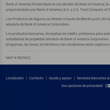
Bank of America Private Bank es una división de Bank of America, N.
proporcionados por Bank of America, N.A. y U.S. Trust Company of D
Los Productos de Seguros se ofrecen a través de Merrill Lynch Life 
absoluta de Bank of America Corporation.
Los productos bancarios, de tarjetas de crédito, préstamos para auto
subsidiarias de propiedad absoluta de Bank of America Corporation. 
programas, las tasas, los términos y las condiciones están sujetos a 
MAP # 8825622
Localizador
Contacto
Ayuda y apoyo
Servicios bancarios a
Sus opciones de privacidad