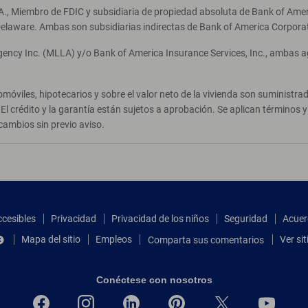
A., Miembro de FDIC y subsidiaria de propiedad absoluta de Bank of Ameri
elaware. Ambas son subsidiarias indirectas de Bank of America Corpora
Agency Inc. (MLLA) y/o Bank of America Insurance Services, Inc., ambas 
móviles, hipotecarios y sobre el valor neto de la vivienda son suministr
El crédito y la garantía están sujetos a aprobación. Se aplican términos
cambios sin previo aviso.
ccesibles
Privacidad
Privacidad de los niños
Seguridad
Acuer
Mapa del sitio
Empleos
Ver si
Comparta sus comentarios
Conéctese con nosotros