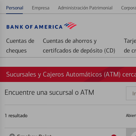
Personal
Empresa
Administración Patrimonial
Corpora
Cuentas de
Cuentas de ahorros y
Tarj
cheques
certifcados de depósito (CD)
de c
Sucursales y Cajeros Automáticos (ATM) cerca
Encuentre una sucursal o ATM
Indi
una
direc
1
resultado
Abier