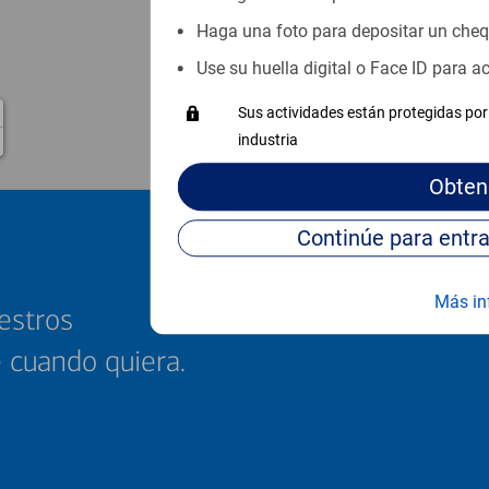
Haga una foto para depositar un che
Use su huella digital o Face ID para 
Sus actividades están protegidas por 
industria
Obten
Más in
estros
e cuando quiera.