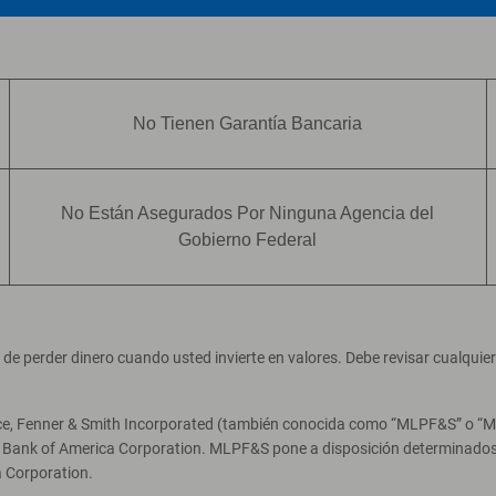
No Tienen Garantía Bancaria
No Están Asegurados Por Ninguna Agencia del
Gobierno Federal
ad de perder dinero cuando usted invierte en valores. Debe revisar cualqui
ce, Fenner & Smith Incorporated (también conocida como “MLPF&S” o “Merr
e Bank of America Corporation. MLPF&S pone a disposición determinados 
 Corporation.