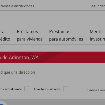
ciones e instituciones
Segurida
etas
Préstamos
Préstamos
Merrill
rédito
para vivienda
para automóviles
Investi
 de Arlington, WA
que
ción
tos actualmente
Abierto los sábados
Centros Finan